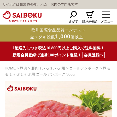
サイボクは創業1946年、ハム・お肉の専門店です
さがす
購入手続き
メニュー
欧州国際食品品質コンテスト
1,000
金メダル総数
個以上！
1配送先につき税込10,800円以上ご購入で送料無料！
新規会員登録で通常100ポイント進呈！
会員登録へ
HOME
豚肉
豚肉 しゃぶしゃぶ用
ゴールデンポーク
豚モ
モ しゃぶしゃぶ用 ゴールデンポーク 300g