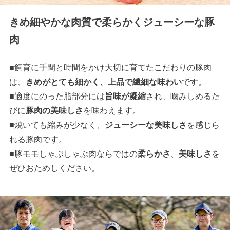
きめ細やかな肉質で柔らかくジューシーな豚
肉
■飼育に手間と時間をかけ大切に育てたこだわりの豚肉
は、
きめがとても細かく、上品で繊細な味わい
です。
■適度にのった脂部分には
旨味が凝縮
され、噛みしめるた
びに
豚肉の美味しさ
を味わえます。
■焼いても縮みが少なく、
ジューシーな美味しさ
を感じら
れる豚肉です。
■豚モモしゃぶしゃぶ肉ならではの
柔らかさ
、
美味しさ
を
ぜひおためしください。