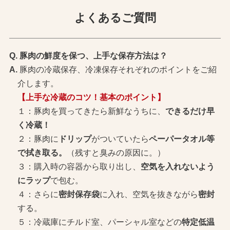
よくあるご質問
豚肉の鮮度を保つ、上手な保存方法は？
豚肉の冷蔵保存、冷凍保存それぞれのポイントをご紹
介します。
【上手な冷蔵のコツ！基本のポイント】
１：豚肉を買ってきたら新鮮なうちに、
できるだけ早
く冷蔵！
２：豚肉に
ドリップ
がついていたら
ペーパータオル等
で拭き取る。
（残すと臭みの原因に。）
３：購入時の容器から取り出し、
空気を入れないよう
にラップ
で包む。
４：さらに
密封保存袋
に入れ、空気を抜きながら
密封
する。
５：冷蔵庫にチルド室、パーシャル室などの
特定低温