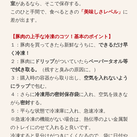
室
があるなら、そこで保存する。
このひと手間で、食べるときの
「美味しさレベル」
に
差が出ます。
【豚肉の上手な冷凍のコツ！基本のポイント】
１：豚肉を買ってきたら新鮮なうちに、
できるだけ早
く冷凍！
２：豚肉に
ドリップ
がついていたら
ペーパータオル等
で拭き取る。
（残すと臭みの原因に。）
３：購入時の容器から取り出し、
空気を入れないよう
にラップ
で包む。
４：さらに
冷凍用の密封保存袋
に入れ、空気を抜きな
がら
密封
する。
５：平らな状態で冷凍庫に入れ、急速冷凍。
※急速冷凍の機能がない場合は、熱伝導のよい金属製
のトレイにのせて入れると良いです。
冷凍すると見分けがつきにくくなるので、袋に日付や