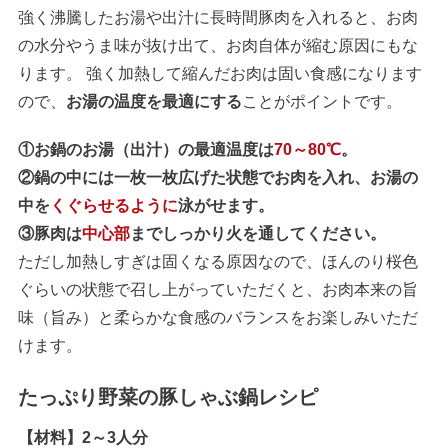
強く沸騰したお湯や出汁に長時間豚肉を入れると、お肉
の水分やうま味が抜け出て、お肉自体が縮む原因にもな
ります。 強く加熱して縮んだお肉は固い食感になります
ので、
お湯の温度を最適にする
ことがポイントです。
①お鍋のお湯（出汁）の最適温度は
70～80℃
。
②鍋の中には一枚一枚広げた状態でお肉を入れ、お湯の
中を
くぐらせるように
泳がせます。
③豚肉は
中心部
までしっかり火を通してください。
ただし加熱しすぎは固くなる原因なので、ほんのり桜色
ぐらいの状態で召し上がっていただくと、お肉本来の旨
味（旨み）と柔らかな食感のバランスをお楽しみいただ
けます。
たっぷり野菜の豚しゃぶ鍋レシピ
【材料】2～3人分