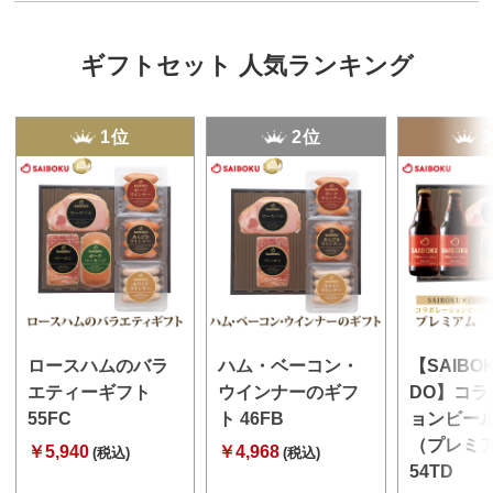
ギフトセット 人気ランキング
1位
2位
ロースハムのバラ
ハム・ベーコン・
【SAIBO
エティーギフト
ウインナーのギフ
DO】コラ
55FC
ト 46FB
ョンビー
（プレミ
￥5,940
￥4,968
(税込)
(税込)
54TD