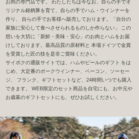
お肉
の専門店です。 わたしたちは今なお、自らの手でオ
リジナル銘柄豚を育て、自らの手で
ハム
・
ウインナー
を
作り、 自らの手でお客様へ販売しております。「自分の
家族に安心して食べさせられるものしか作らない」 この
想いを大切に「新鮮・美味・安心」のお肉と
ハム
をお届
けしております。最高品質の原材料と 本場ドイツで金賞
を受賞した匠の技を是非ご賞味ください。
サイボクの通販サイトでは、
ハム
やビールの
ギフト
をは
じめ、大定番の
ポークウインナー
、
ベーコン
、
ソーセー
ジ
、
フランク
、
ギフトセット
など、24時間いつでも購入
できます。 WEB限定のセット商品を自宅にも、お中元や
お歳暮の
ギフトセット
にも、ぜひお試しください。