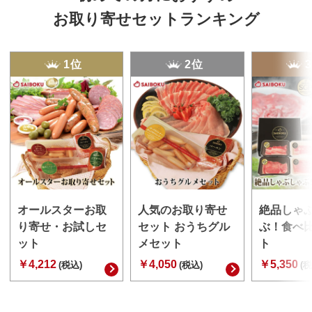
お取り寄せセットランキング
1位
2位
オールスターお取
人気のお取り寄せ
絶品しゃ
り寄せ・お試しセ
セット おうちグル
ぶ！食べ
ット
メセット
ト
￥4,212
￥4,050
￥5,350
(税込)
(税込)
(税