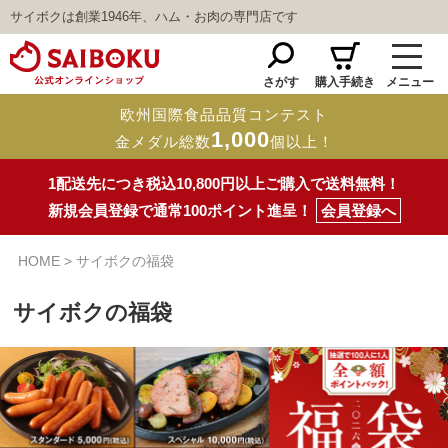
サイボクは創業1946年、ハム・お肉の専門店です
さがす
購入手続き
メニュー
欧州国際食品品質コンテスト
1,000
金メダル総数
個以上！
1配送先につき税込10,800円以上ご購入で送料無料！
新規会員登録で通常100ポイント進呈！
会員登録へ
HOME
サイボクの福袋
サイボクの福袋