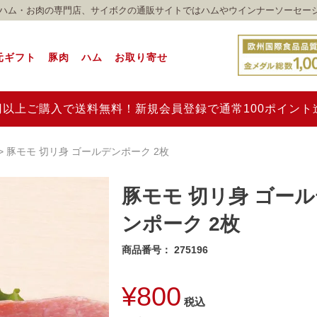
れのハム・お肉の専門店、サイボクの通販サイトではハムやウインナーソーセー
元ギフト
豚肉
ハム
お取り寄せ
00円以上ご購入で送料無料！新規会員登録で通常100ポイン
豚モモ 切リ身 ゴールデンポーク 2枚
豚モモ 切リ身 ゴー
ンポーク 2枚
商品番号
275196
¥
800
税込