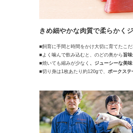
きめ細やかな肉質で柔らかく
■飼育に手間と時間をかけ大切に育てたこだ
■よく噛んで飲み込むと、のどの奥から
旨味
■焼いても縮みが少なく
、ジューシーな美味
■切り身は1枚あたり約120gで、
ポークステ