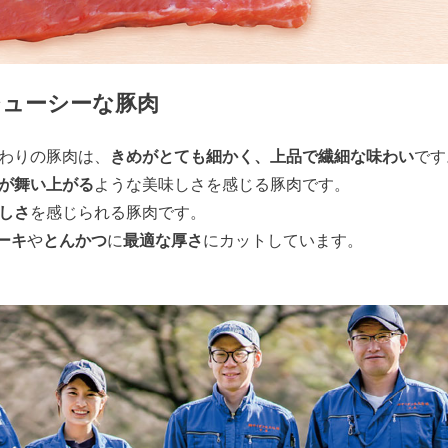
ジューシーな豚肉
わりの豚肉は、
きめがとても細かく、上品で繊細な味わい
です
が舞い上がる
ような美味しさを感じる豚肉です。
しさ
を感じられる豚肉です。
ーキ
や
とんかつ
に
最適な厚さ
にカットしています。