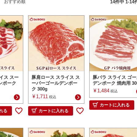
14
件中
1
-
14
おすすめ順
イス スー
豚肩ロース スライス ス
豚バラ スライス ゴー
ンポーク
ーパーゴールデンポー
デンポーク 焼肉用 30
ク 300g
¥
1,484
税込
¥
1,711
税込
カートに入れる
れる
カートに入れる