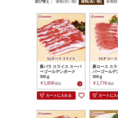
並び替え
価格(安い順)
価格(高い順)
新着順
豚バラ スライス スーパ
豚ロース スラ
ーゴールデンポーク
パーゴールデ
300ｇ
300ｇ
¥
1,808
¥
1,776
税込
税込
カートに入れる
カートに入