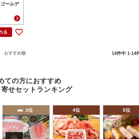
 ゴールデ
れる
14
件中
1
-
14
おすすめ順
めての方におすすめ
り寄せセットランキング
3位
4位
5位