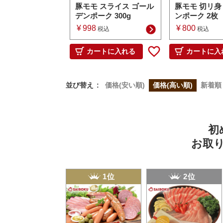
豚モモ スライス ゴール
豚モモ 切リ身
デンポーク 300g
ンポーク 2枚
¥
998
¥
800
税込
税込
カートに入れる
カートに入
並び替え
価格(安い順)
価格(高い順)
新着順
初
お取
1位
2位