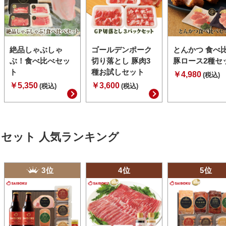
絶品しゃぶしゃ
ゴールデンポーク
とんかつ 食べ
ぶ！食べ比べセッ
切り落とし 豚肉3
豚ロース2種セ
ト
種お試しセット
￥4,980
(税込)
￥5,350
￥3,600
(税込)
(税込)
セット 人気ランキング
3位
4位
5位