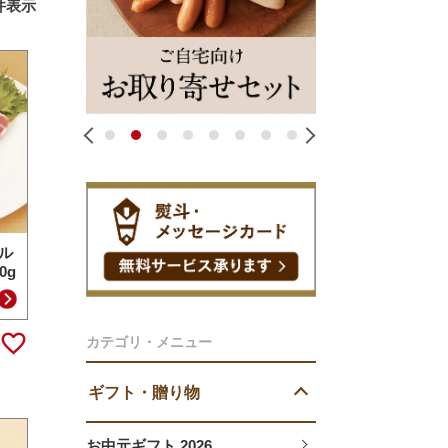
件表示
1
2
3
4
5
6
7
8
ル
0g
カテゴリ・メニュー
ギフト・贈り物
お中元ギフト 2026