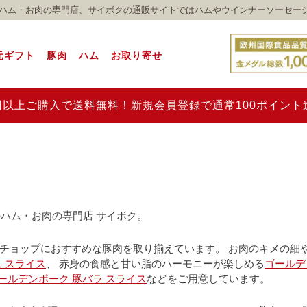
れのハム・お肉の専門店、サイボクの通販サイトではハムやウインナーソーセー
元ギフト
豚肉
ハム
お取り寄せ
00円以上ご購入で送料無料！新規会員登録で通常100ポイン
のハム・お肉の専門店 サイボク。
チョップにおすすめな豚肉を取り揃えています。 お肉のキメの細
 スライス
、 赤身の食感と甘い脂のハーモニーが楽しめる
ゴールデ
ールデンポーク 豚バラ スライス
などをご用意しています。