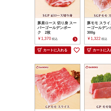
豚肩ロース 切り身 スー
豚モモ スライ
パーゴールデンポー
ーゴールデン
ク 2枚
300g
¥
1,370
¥
1,322
税込
税込
カートに入れる
カートに入