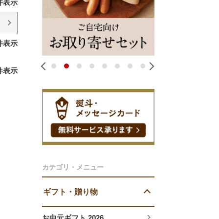
件表示
件表示
1
2
3
4
5
6
7
8
件表示
カテゴリ・メニュー
ギフト・贈り物
お中元ギフト 2026