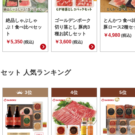
絶品しゃぶしゃ
ゴールデンポーク
とんかつ 食べ
ぶ！食べ比べセッ
切り落とし 豚肉3
豚ロース2種セ
ト
種お試しセット
￥4,980
(税込)
￥5,350
￥3,600
(税込)
(税込)
セット 人気ランキング
3位
4位
5位