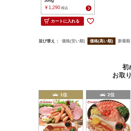
300g
¥
1,290
税込
カートに入れる
並び替え
価格(安い順)
価格(高い順)
新着順
初
お取
1位
2位