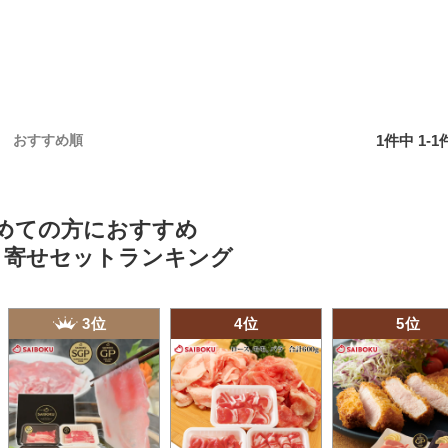
1
件中
1
-
1
おすすめ順
めての方におすすめ
り寄せセットランキング
3位
4位
5位