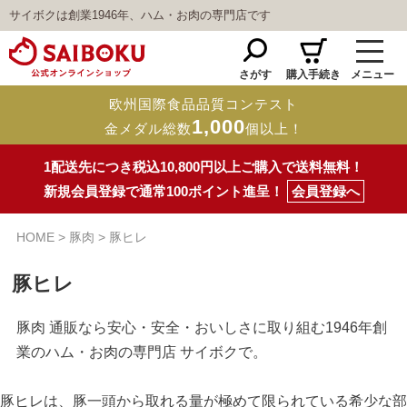
サイボクは創業1946年、ハム・お肉の専門店です
さがす
購入手続き
メニュー
欧州国際食品品質コンテスト
1,000
金メダル総数
個以上！
1配送先につき税込10,800円以上ご購入で送料無料！
新規会員登録で通常100ポイント進呈！
会員登録へ
HOME
豚肉
豚ヒレ
豚ヒレ
豚肉 通販なら安心・安全・おいしさに取り組む1946年創
業のハム・お肉の専門店 サイボクで。
豚ヒレは、豚一頭から取れる量が極めて限られている希少な部