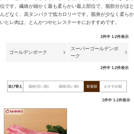
位です。繊維が細かく最も柔らかい最上部位で、脂肪分がほと
んどなく、高タンパクで低カロリーです。脂身が少なく柔らか
いヒレ肉は、とんかつやヒレステーキにおすすめです。
2
件中
1
-
2
件表示
スーパーゴールデンポ
ゴールデンポーク
ーク
2
件中
1
-
2
件表示
並び替え
価格(安い順)
価格(高い順)
新着順
おすすめ順
1
件中
1
-
1
件表示