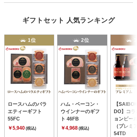
ギフトセット 人気ランキング
1位
2位
ロースハムのバラ
ハム・ベーコン・
【SAIBO
エティーギフト
ウインナーのギフ
DO】コラ
55FC
ト 46FB
ョンビー
（プレミ
￥5,940
￥4,968
(税込)
(税込)
54TD