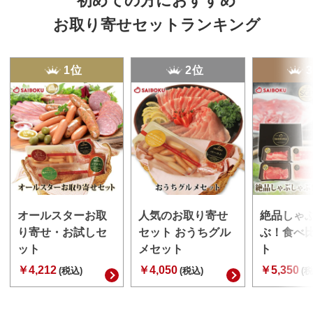
初めての方におすすめ
お取り寄せセットランキング
1位
2位
オールスターお取
人気のお取り寄せ
絶品しゃ
り寄せ・お試しセ
セット おうちグル
ぶ！食べ
ット
メセット
ト
￥4,212
￥4,050
￥5,350
(税込)
(税込)
(税