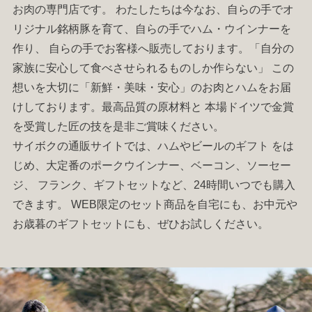
お肉
の専門店です。 わたしたちは今なお、自らの手でオ
リジナル銘柄豚を育て、自らの手で
ハム
・
ウインナー
を
作り、 自らの手でお客様へ販売しております。「自分の
家族に安心して食べさせられるものしか作らない」 この
想いを大切に「新鮮・美味・安心」のお肉と
ハム
をお届
けしております。最高品質の原材料と 本場ドイツで金賞
を受賞した匠の技を是非ご賞味ください。
サイボクの通販サイトでは、
ハム
やビールの
ギフト
をは
じめ、大定番の
ポークウインナー
、
ベーコン
、
ソーセー
ジ
、
フランク
、
ギフトセット
など、24時間いつでも購入
できます。 WEB限定のセット商品を自宅にも、お中元や
お歳暮の
ギフトセット
にも、ぜひお試しください。