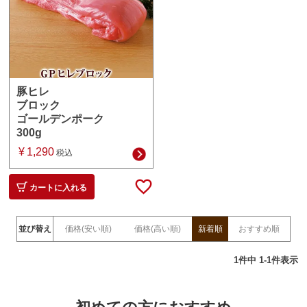
豚ヒレ
ブロック
ゴールデンポーク
300g
¥
1,290
税込
カートに入れる
並び替え
価格(安い順)
価格(高い順)
新着順
おすすめ順
1
件中
1
-
1
件表示