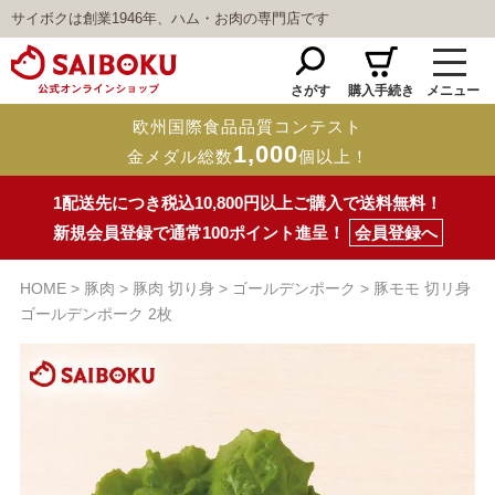
サイボクは創業1946年、ハム・お肉の専門店です
さがす
購入手続き
メニュー
欧州国際食品品質コンテスト
1,000
金メダル総数
個以上！
1配送先につき税込10,800円以上ご購入で送料無料！
新規会員登録で通常100ポイント進呈！
会員登録へ
HOME
豚肉
豚肉 切り身
ゴールデンポーク
豚モモ 切リ身
ゴールデンポーク 2枚