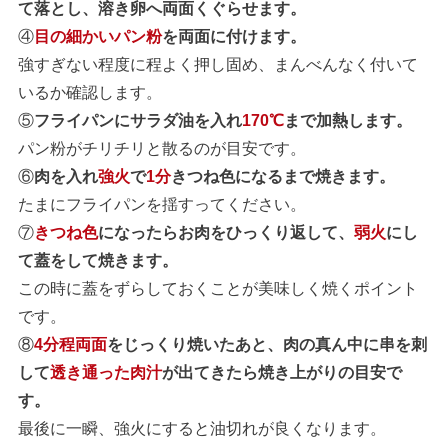
て落とし、溶き卵へ両面くぐらせます。
④
目の細かいパン粉
を両面に付けます。
強すぎない程度に程よく押し固め、まんべんなく付いて
いるか確認します。
⑤
フライパンにサラダ油を入れ
170℃
まで加熱します。
パン粉がチリチリと散るのが目安です。
⑥
肉を入れ
強火
で
1分
きつね色になるまで焼きます。
たまにフライパンを揺すってください。
⑦
きつね色
になったらお肉をひっくり返して、
弱火
にし
て蓋をして焼きます。
この時に蓋をずらしておくことが美味しく焼くポイント
です。
⑧
4分程両面
をじっくり焼いたあと、肉の真ん中に串を刺
して
透き通った肉汁
が出てきたら焼き上がりの目安で
す。
最後に一瞬、強火にすると油切れが良くなります。