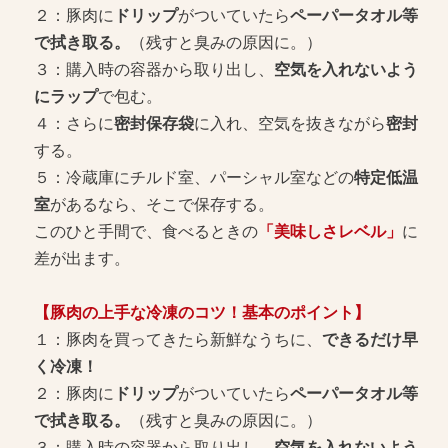
２：豚肉に
ドリップ
がついていたら
ペーパータオル等
で拭き取る。
（残すと臭みの原因に。）
３：購入時の容器から取り出し、
空気を入れないよう
にラップ
で包む。
４：さらに
密封保存袋
に入れ、空気を抜きながら
密封
する。
５：冷蔵庫にチルド室、パーシャル室などの
特定低温
室
があるなら、そこで保存する。
このひと手間で、食べるときの
「美味しさレベル」
に
差が出ます。
【豚肉の上手な冷凍のコツ！基本のポイント】
１：豚肉を買ってきたら新鮮なうちに、
できるだけ早
く冷凍！
２：豚肉に
ドリップ
がついていたら
ペーパータオル等
で拭き取る。
（残すと臭みの原因に。）
３：購入時の容器から取り出し、
空気を入れないよう