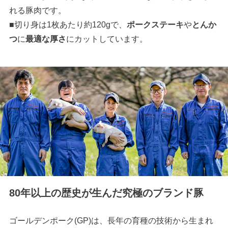
れる豚肉です。
■切り身は1枚あたり約120gで、
ポークステーキ
や
とんか
つ
に
最適な厚さ
にカットしています。
80年以上の歴史が生んだ究極のブランド豚
ゴールデンポーク(GP)は、長年の育種の技術から生まれ