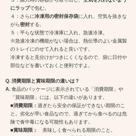
にラップ
で包む。
４：さらに
冷凍用の密封保存袋
に入れ、空気を抜きな
がら
密封
する。
５：平らな状態で冷凍庫に入れ、急速冷凍。
※急速冷凍の機能がない場合は、熱伝導のよい金属製
のトレイにのせて入れると良いです。
冷凍すると見分けがつきにくくなるので、袋に日付や
部位などを書いておくと便利ですよ。
消費期限と賞味期限の違いは？
食品のパッケージに表示されている「消費期限」や
「賞味期限」には、以下の違いがあります。
■消費期限：
過ぎたら安全の保証ができない期限のこ
と。劣化が早い食品なので、過ぎてから食べるのは危
険で食中毒になる可能性もあります。
■賞味期限：
美味しく食べられる期限のこと。