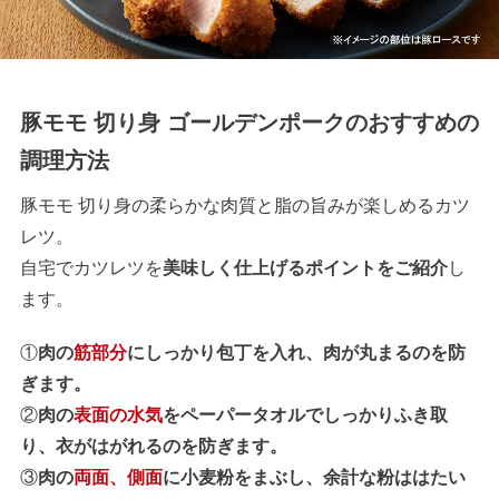
豚モモ 切り身 ゴールデンポークのおすすめの
調理方法
豚モモ 切り身の柔らかな肉質と脂の旨みが楽しめるカツ
レツ。
自宅でカツレツを
美味しく仕上げるポイントをご紹介
し
ます。
①
肉の
筋部分
にしっかり包丁を入れ、肉が丸まるのを防
ぎます。
②
肉の
表面の水気
をペーパータオルでしっかりふき取
り、衣がはがれるのを防ぎます。
③
肉の
両面、側面
に小麦粉をまぶし、余計な粉ははたい