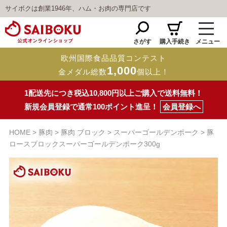
サイボクは創業1946年、ハム・お肉の専門店です
さがす
購入手続き
メニュー
欧州国際食品品質コンテスト
1,000
金メダル総数
個以上！
1配送先につき税込10,800円以上ご購入で送料無料！
新規会員登録で通常100ポイント進呈！
会員登録へ
HOME
豚肉
豚肉 ブロック
スーパーゴールデンポーク
豚
ロースブロックスーパーゴールデンポーク300g