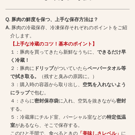
豚肉の鮮度を保つ、上手な保存方法は？
豚肉の冷蔵保存、冷凍保存それぞれのポイントをご紹
介します。
【上手な冷蔵のコツ！基本のポイント】
１：豚肉を買ってきたら新鮮なうちに、
できるだけ早
く冷蔵！
２：豚肉に
ドリップ
がついていたら
ペーパータオル等
で拭き取る。
（残すと臭みの原因に。）
３：購入時の容器から取り出し、
空気を入れないよう
にラップ
で包む。
４：さらに
密封保存袋
に入れ、空気を抜きながら
密封
する。
５：冷蔵庫にチルド室、パーシャル室などの
特定低温
室
があるなら、そこで保存する。
このひと手間で、食べるときの
「美味しさレベル」
に