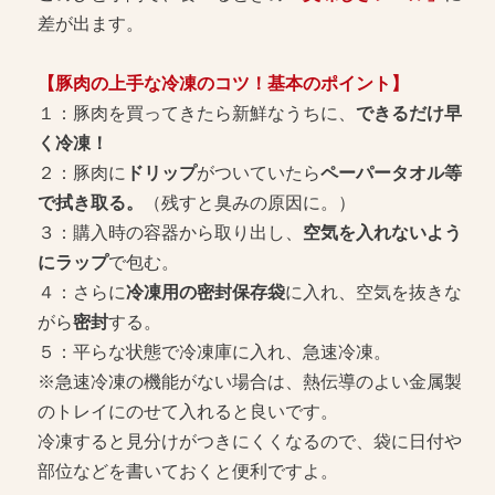
差が出ます。
【豚肉の上手な冷凍のコツ！基本のポイント】
１：豚肉を買ってきたら新鮮なうちに、
できるだけ早
く冷凍！
２：豚肉に
ドリップ
がついていたら
ペーパータオル等
で拭き取る。
（残すと臭みの原因に。）
３：購入時の容器から取り出し、
空気を入れないよう
にラップ
で包む。
４：さらに
冷凍用の密封保存袋
に入れ、空気を抜きな
がら
密封
する。
５：平らな状態で冷凍庫に入れ、急速冷凍。
※急速冷凍の機能がない場合は、熱伝導のよい金属製
のトレイにのせて入れると良いです。
冷凍すると見分けがつきにくくなるので、袋に日付や
部位などを書いておくと便利ですよ。