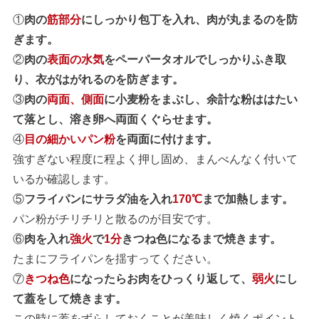
①
肉の
筋部分
にしっかり包丁を入れ、肉が丸まるのを防
ぎます。
②
肉の
表面の水気
をペーパータオルでしっかりふき取
り、衣がはがれるのを防ぎます。
③
肉の
両面、側面
に小麦粉をまぶし、余計な粉ははたい
て落とし、溶き卵へ両面くぐらせます。
④
目の細かいパン粉
を両面に付けます。
強すぎない程度に程よく押し固め、まんべんなく付いて
いるか確認します。
⑤
フライパンにサラダ油を入れ
170℃
まで加熱します。
パン粉がチリチリと散るのが目安です。
⑥
肉を入れ
強火
で
1分
きつね色になるまで焼きます。
たまにフライパンを揺すってください。
⑦
きつね色
になったらお肉をひっくり返して、
弱火
にし
て蓋をして焼きます。
この時に蓋をずらしておくことが美味しく焼くポイント