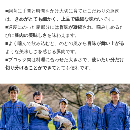
■飼育に手間と時間をかけ大切に育てたこだわりの豚肉
は、
きめがとても細かく、上品で繊細な味わい
です。
■適度にのった脂部分には
旨味が凝縮
され、噛みしめるた
びに
豚肉の美味しさ
を味わえます。
■よく噛んで飲み込むと、のどの奥から
旨味が舞い上がる
ような美味しさを感じる豚肉です。
■ブロック肉は料理に合わせた大きさで、
使いたい分だけ
切り分けることができて
とても便利です。