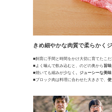
きめ細やかな肉質で柔らかく
■飼育に手間と時間をかけ大切に育てたこだ
■よく噛んで飲み込むと、のどの奥から
旨味
■焼いても縮みが少なく
、ジューシーな美味
■ブロック肉は料理に合わせた大きさで、
使