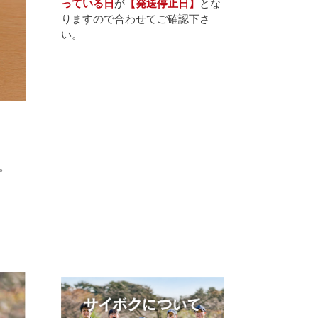
っている日
が
【発送停止日】
とな
りますので合わせてご確認下さ
い。
。