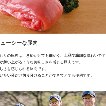
ジューシーな豚肉
わりの豚肉は、
きめがとても細かく、上品で繊細な味わい
です
が舞い上がる
ような美味しさを感じる豚肉です。
しさ
を感じられる豚肉です。
いたい分だけ切り分けることができて
とても便利です。