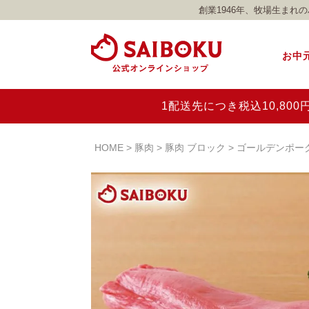
創業1946年、牧場生ま
お中
1配送先につき税込10,8
HOME
豚肉
豚肉 ブロック
ゴールデンポー