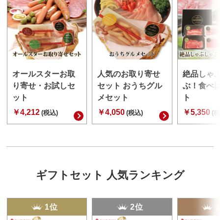
オールスターお取
人気のお取り寄せ
絶品しゃ
り寄せ・お試しセ
セット おうちグル
ぶ！食べ
ット
メセット
ト
￥4,212
￥4,050
￥5,350
(税込)
(税込)
(税
ギフトセット 人気ランキング
1位
2位