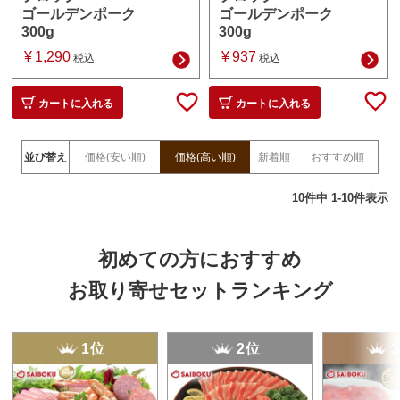
ゴールデンポーク
ゴールデンポーク
300g
300g
¥
937
¥
1,290
税込
税込
カートに入れる
カートに入れる
並び替え
価格(安い順)
価格(高い順)
新着順
おすすめ順
10
件中
1
-
10
件表示
初めての方におすすめ
お取り寄せセットランキング
1位
2位