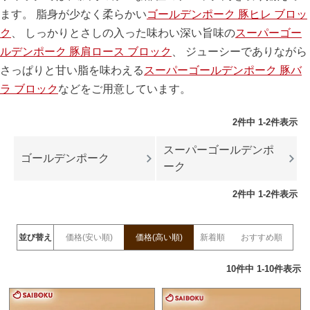
ます。 脂身が少なく柔らかい
ゴールデンポーク 豚ヒレ ブロッ
ク
、 しっかりとさしの入った味わい深い旨味の
スーパーゴー
ルデンポーク 豚肩ロース ブロック
、 ジューシーでありながら
さっぱりと甘い脂を味わえる
スーパーゴールデンポーク 豚バ
ラ ブロック
などをご用意しています。
2
件中
1
-
2
件表示
スーパーゴールデンポ
ゴールデンポーク
ーク
2
件中
1
-
2
件表示
並び替え
価格(安い順)
価格(高い順)
新着順
おすすめ順
10
件中
1
-
10
件表示