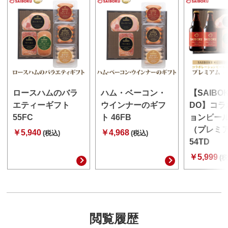
ロースハムのバラ
ハム・ベーコン・
【SAIBO
エティーギフト
ウインナーのギフ
DO】コラ
55FC
ト 46FB
ョンビー
（プレミ
￥5,940
￥4,968
(税込)
(税込)
54TD
￥5,999
(税
閲覧履歴