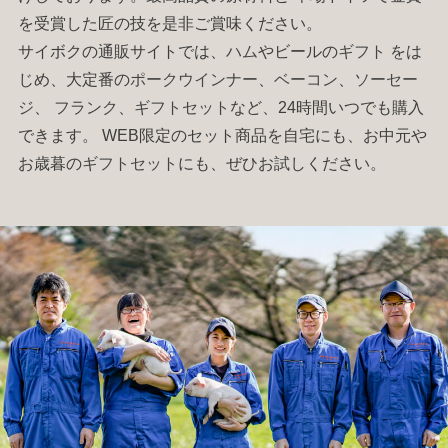
を受賞した匠の技を是非ご賞味ください。
サイボクの通販サイトでは、
ハム
やビールの
ギフト
をは
じめ、大定番の
ポークウインナー
、
ベーコン
、
ソーセー
ジ
、
フランク
、
ギフトセット
など、24時間いつでも購入
できます。 WEB限定のセット商品を自宅にも、お中元や
お歳暮の
ギフトセット
にも、ぜひお試しください。