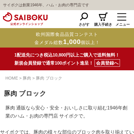
サイボクは創業1946年、ハム・お肉の専門店です
さがす
購入手続き
メニュー
欧州国際食品品質コンテスト
1,000
金メダル総数
個以上！
1配送先につき税込10,800円以上ご購入で送料無料！
新規会員登録で通常100ポイント進呈！
会員登録へ
HOME
豚肉
豚肉 ブロック
豚肉 ブロック
豚肉 通販なら安心・安全・おいしさに取り組む1946年創
業のハム・お肉の専門店 サイボクで。
サイボクでは、豚肉の様々な部位のブロック肉を取り揃えてい