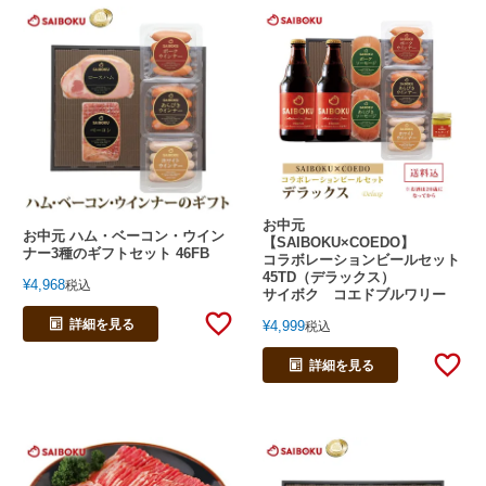
お中元
お中元 ハム・ベーコン・ウイン
【SAIBOKU×COEDO】
ナー3種のギフトセット 46FB
コラボレーションビールセット
45TD（デラックス）
¥
4,968
税込
サイボク コエドブルワリー
詳細を見る
¥
4,999
税込
詳細を見る