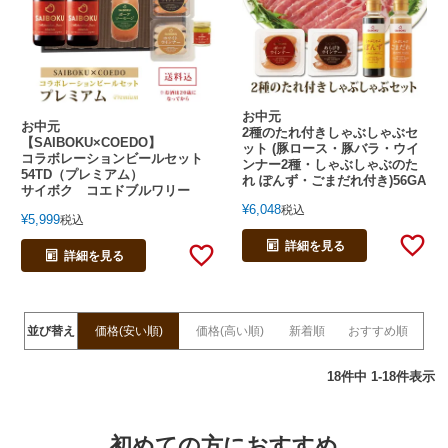
お中元
お中元
2種のたれ付きしゃぶしゃぶセ
【SAIBOKU×COEDO】
ット (豚ロース・豚バラ・ウイ
コラボレーションビールセット
ンナー2種・しゃぶしゃぶのた
54TD（プレミアム）
れ ぽんず・ごまだれ付き)56GA
サイボク コエドブルワリー
¥
6,048
税込
¥
5,999
税込
詳細を見る
詳細を見る
並び替え
価格(安い順)
価格(高い順)
新着順
おすすめ順
18
件中
1
-
18
件表示
初めての方におすすめ