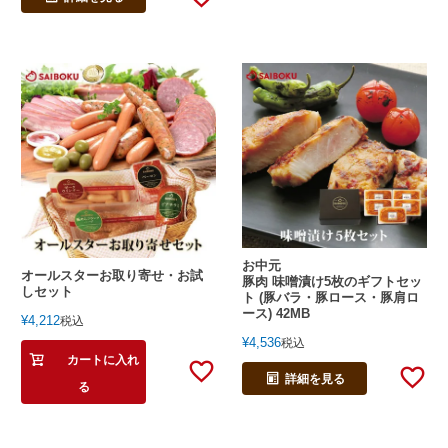
お中元
オールスターお取り寄せ・お試
豚肉 味噌漬け5枚のギフトセッ
しセット
ト (豚バラ・豚ロース・豚肩ロ
ース) 42MB
¥
4,212
税込
¥
4,536
税込
カートに入れ
詳細を見る
る