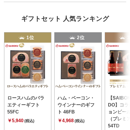
ギフトセット 人気ランキング
1位
2位
ロースハムのバラ
ハム・ベーコン・
【SAIBO
エティーギフト
ウインナーのギフ
DO】コラ
55FC
ト 46FB
ョンビー
（プレミ
￥5,940
￥4,968
(税込)
(税込)
54TD