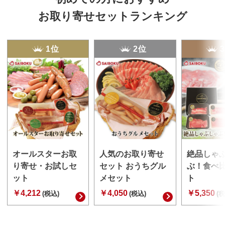
お取り寄せセットランキング
1位
2位
オールスターお取
人気のお取り寄せ
絶品しゃ
り寄せ・お試しセ
セット おうちグル
ぶ！食べ
ット
メセット
ト
￥4,212
￥4,050
￥5,350
(税込)
(税込)
(税