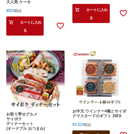
大人気 ケーキ
カートに入れ
¥
810
税込
る
カートに入れ
る
お中元 ウインナー4種とサイボ
お取り寄せグルメ
クマスタードのギフト 28FA
サイボク
ディナーセット
¥
3,024
税込
(オードブル おつまみ)