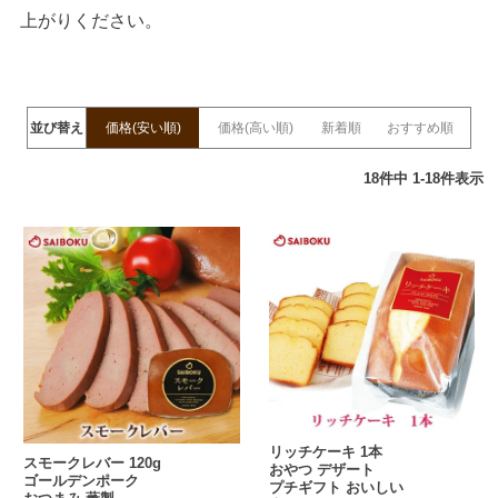
上がりください。
並び替え
価格(安い順)
価格(高い順)
新着順
おすすめ順
18
件中
1
-
18
件表示
リッチケーキ 1本
スモークレバー 120g
おやつ デザート
ゴールデンポーク
プチギフト おいしい