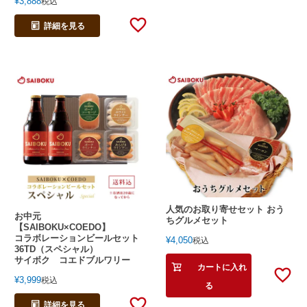
¥
3,888
税込
詳細を見る
人気のお取り寄せセット おう
お中元
ちグルメセット
【SAIBOKU×COEDO】
コラボレーションビールセット
¥
4,050
税込
36TD（スペシャル）
サイボク コエドブルワリー
カートに入れ
¥
3,999
税込
る
詳細を見る