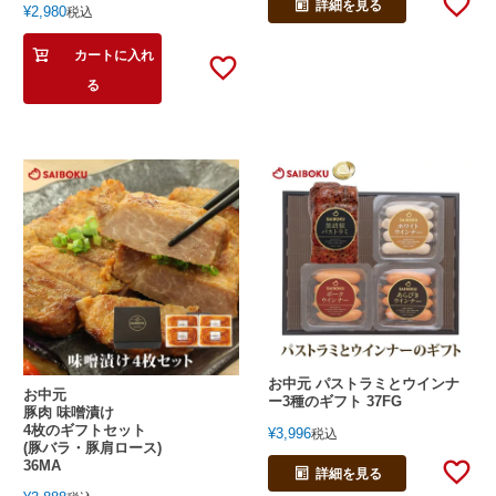
詳細を見る
¥
2,980
税込
カートに入れ
る
お中元 パストラミとウインナ
お中元
ー3種のギフト 37FG
豚肉 味噌漬け
4枚のギフトセット
¥
3,996
税込
(豚バラ・豚肩ロース)
36MA
詳細を見る