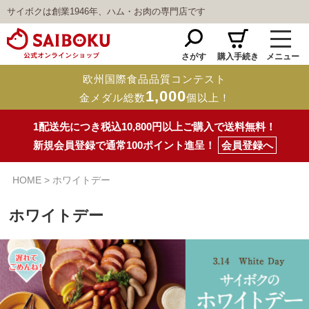
サイボクは創業1946年、ハム・お肉の専門店です
さがす
購入手続き
メニュー
欧州国際食品品質コンテスト
1,000
金メダル総数
個以上！
1配送先につき税込10,800円以上ご購入で送料無料！
新規会員登録で通常100ポイント進呈！
会員登録へ
HOME
ホワイトデー
ホワイトデー