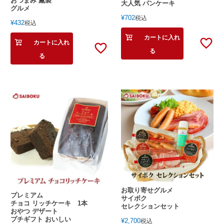
おつまみ 薫製
大人気 パンケーキ
グルメ
¥
702
税込
¥
432
税込
カートに入れ
カートに入れ
る
る
お取り寄せグルメ
プレミアム
サイボク
チョコ リッチケーキ 1本
セレクションセット
おやつ デザート
プチギフト おいしい
¥
2,700
税込