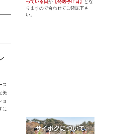
っている日
が
【発送停止日】
とな
りますので合わせてご確認下さ
い。
ン
ース
な美
ショ
ずに