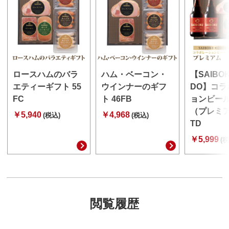
ロースハムのバラ
ハム・ベーコン・
【SAIBO
エティーギフト 55
ウインナーのギフ
DO】コラ
FC
ト 46FB
ョンビー
（プレミア
￥5,940
￥4,968
(税込)
(税込)
TD
￥5,999
(税
閲覧履歴