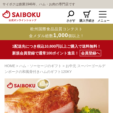
サイボクは創業1946年、ハム・お肉の専門店です
さがす
購入手続き
メニュー
欧州国際食品品質コンテスト
1,000
金メダル総数
個以上！
1配送先につき税込10,800円以上ご購入で送料無料！
新規会員登録で通常100ポイント進呈！
会員登録へ
HOME
ハム・ソーセージのギフト
お中元 スーパーゴールデ
ンポークの和風骨付きハムのギフト120KY