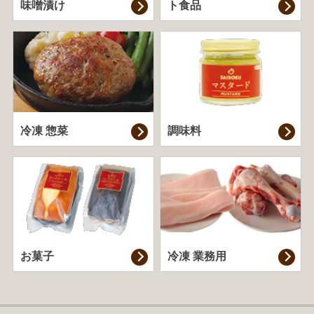
味噌漬け
ト食品
冷凍 惣菜
調味料
お菓子
冷凍 業務用