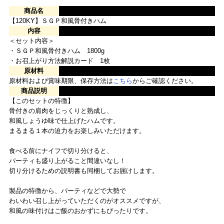
商品名
【120KY】ＳＧＰ和風骨付きハム
内容
＜セット内容＞
・ＳＧＰ和風骨付きハム 1800g
・お召上がり方法解説カード 1枚
原材料
原材料および賞味期限、保存方法は
こちら
からご確認ください。
商品説明
【このセットの特徴】
骨付きの肩肉をじっくりと熟成し、
和風しょうゆ味で仕上げたハムです。
まるまる１本の迫力をお楽しみいただけます。
食べる前にナイフで切り分けると、
パーティも盛り上がること間違いなし！
切り分けるための説明書も同梱してお届けします。
製品の特徴から、パーティなどで大勢で
わいわい召し上がっていただくのがオススメですが、
和風の味付けはご飯のおかずにもぴったりです。