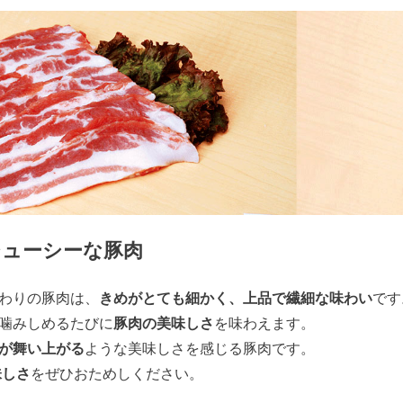
ジューシーな豚肉
わりの豚肉は、
きめがとても細かく、上品で繊細な味わい
です
噛みしめるたびに
豚肉の美味しさ
を味わえます。
が舞い上がる
ような美味しさを感じる豚肉です。
味しさ
をぜひおためしください。