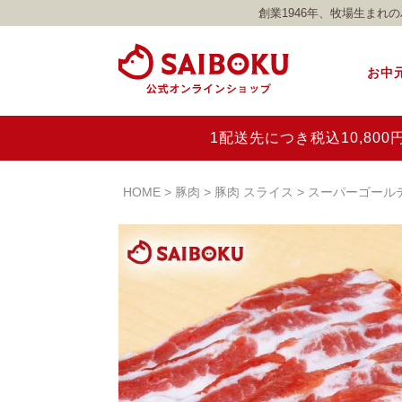
創業1946年、牧場生ま
お中
1配送先につき税込10,8
HOME
豚肉
豚肉 スライス
スーパーゴール