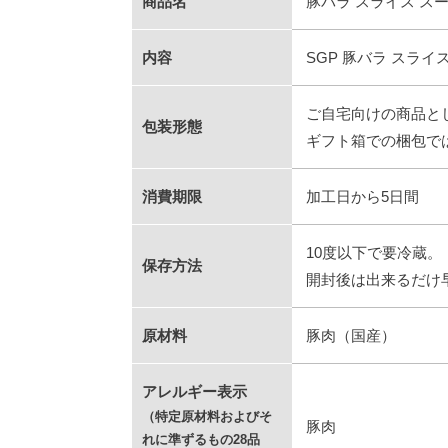
商品名
豚バラ スライス スー
内容
SGP 豚バラ スライス
ご自宅向けの商品と
包装形態
ギフト箱での梱包で
消費期限
加工日から5日間
10度以下で要冷蔵。
保存方法
開封後は出来るだけ
原材料
豚肉（国産）
アレルギー表示
（特定原材料およびそ
豚肉
れに準ずるもの28品