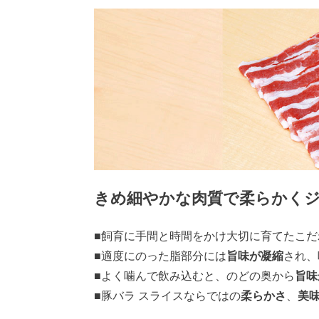
きめ細やかな肉質で柔らかく
■飼育に手間と時間をかけ大切に育てたこだ
■適度にのった脂部分には
旨味が凝縮
され、
■よく噛んで飲み込むと、のどの奥から
旨味
■豚バラ スライスならではの
柔らかさ
、
美