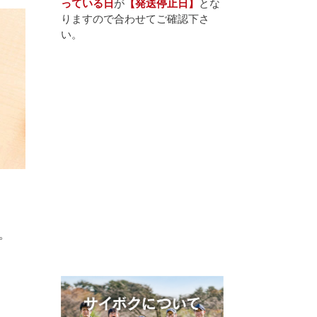
っている日
が
【発送停止日】
とな
りますので合わせてご確認下さ
い。
。