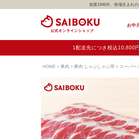
創業1946年、牧場生ま
お中
1配送先につき税込10,8
HOME
豚肉
豚肉 しゃぶしゃぶ用
スーパー