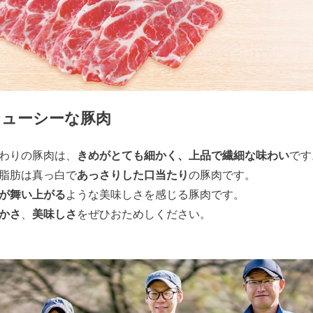
ジューシーな豚肉
わりの豚肉は、
きめがとても細かく、上品で繊細な味わい
です
脂肪は真っ白で
あっさりした口当たり
の豚肉です。
が舞い上がる
ような美味しさを感じる豚肉です。
かさ
、
美味しさ
をぜひおためしください。