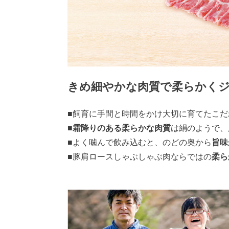
きめ細やかな肉質で柔らかく
■飼育に手間と時間をかけ大切に育てたこだ
■
霜降りのある柔らかな肉質
は絹のようで、
■よく噛んで飲み込むと、のどの奥から
旨味
■豚肩ロースしゃぶしゃぶ肉ならではの
柔ら