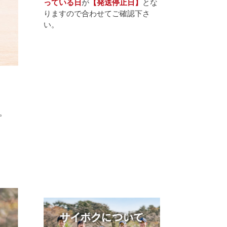
っている日
が
【発送停止日】
とな
りますので合わせてご確認下さ
い。
。