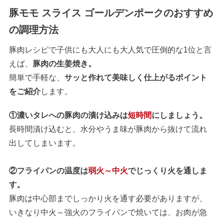
豚モモ スライス ゴールデンポークのおすすめ
の調理方法
豚肉レシピで子供にも大人にも大人気で圧倒的な1位と言
えば、
豚肉の生姜焼き。
簡単で手軽な、
サッと作れて美味しく仕上がるポイント
をご紹介
します。
①濃いタレへの豚肉の漬け込みは
短時間
にしましょう。
長時間漬け込むと、水分やうま味が豚肉から抜けて流れ
出してしまいます。
②フライパンの温度は
弱火～中火
でじっくり火を通しま
す。
豚肉は中心部までしっかり火を通す必要がありますが、
いきなり中火～強火のフライパンで焼いては、お肉が急