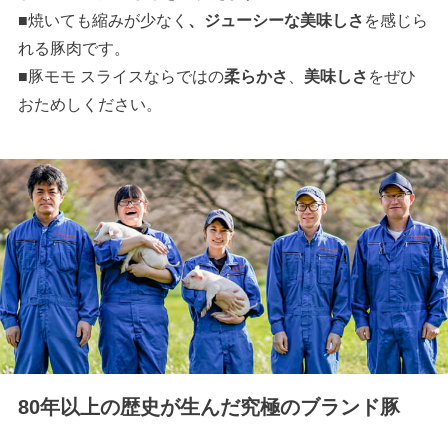
■焼いても縮みが少なく
、ジューシーな美味しさ
を感じら
れる豚肉です。
■豚モモ スライスならではの
柔らかさ
、
美味しさ
をぜひ
おためしください。
80年以上の歴史が生んだ究極のブランド豚