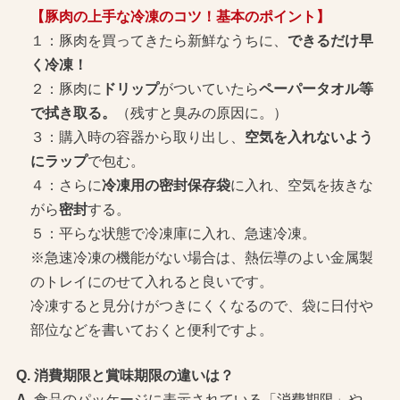
【豚肉の上手な冷凍のコツ！基本のポイント】
１：豚肉を買ってきたら新鮮なうちに、
できるだけ早
く冷凍！
２：豚肉に
ドリップ
がついていたら
ペーパータオル等
で拭き取る。
（残すと臭みの原因に。）
３：購入時の容器から取り出し、
空気を入れないよう
にラップ
で包む。
４：さらに
冷凍用の密封保存袋
に入れ、空気を抜きな
がら
密封
する。
５：平らな状態で冷凍庫に入れ、急速冷凍。
※急速冷凍の機能がない場合は、熱伝導のよい金属製
のトレイにのせて入れると良いです。
冷凍すると見分けがつきにくくなるので、袋に日付や
部位などを書いておくと便利ですよ。
消費期限と賞味期限の違いは？
食品のパッケージに表示されている「消費期限」や