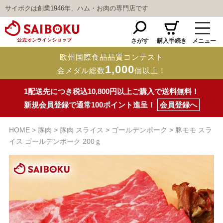
サイボクは創業1946年、ハム・お肉の専門店です
さがす
購入手続き
メニュー
欧州国際食品品質コンテスト
1,000
金メダル総数
個以上！
1配送先につき税込10,800円以上ご購入で送料無料！
新規会員登録で通常100ポイント進呈！
会員登録へ
HOME
豚肉
豚肉 スライス
ゴールデンポーク
豚モモ スラ
イス ゴールデンポーク 200ｇ