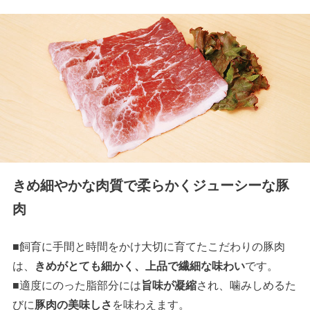
きめ細やかな肉質で柔らかくジューシーな豚
肉
■飼育に手間と時間をかけ大切に育てたこだわりの豚肉
は、
きめがとても細かく、上品で繊細な味わい
です。
■適度にのった脂部分には
旨味が凝縮
され、噛みしめるた
びに
豚肉の美味しさ
を味わえます。