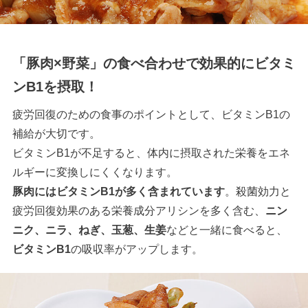
「豚肉×野菜」の食べ合わせで効果的にビタミ
ンB1を摂取！
疲労回復のための食事のポイントとして、ビタミンB1の
補給が大切です。
ビタミンB1が不足すると、体内に摂取された栄養をエネ
ルギーに変換しにくくなります。
豚肉にはビタミンB1が多く含まれています
。殺菌効力と
疲労回復効果のある栄養成分アリシンを多く含む、
ニン
ニク、ニラ、ねぎ、玉葱、生姜
などと一緒に食べると、
ビタミンB1
の吸収率がアップします。