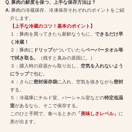
豚肉の鮮度を保つ、上手な保存方法は？
豚肉の冷蔵保存、冷凍保存それぞれのポイントをご紹
介します。
【上手な冷蔵のコツ！基本のポイント】
１：豚肉を買ってきたら新鮮なうちに、
できるだけ早
く冷蔵！
２：豚肉に
ドリップ
がついていたら
ペーパータオル等
で拭き取る。
（残すと臭みの原因に。）
３：購入時の容器から取り出し、
空気を入れないよう
にラップ
で包む。
４：さらに
密封保存袋
に入れ、空気を抜きながら
密封
する。
５：冷蔵庫にチルド室、パーシャル室などの
特定低温
室
があるなら、そこで保存する。
このひと手間で、食べるときの
「美味しさレベル」
に
差が出ます。