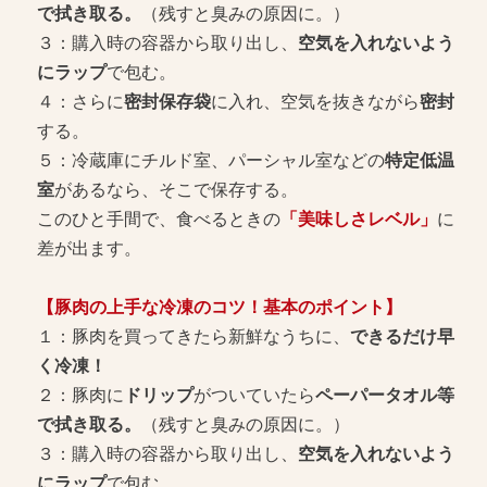
で拭き取る。
（残すと臭みの原因に。）
３：購入時の容器から取り出し、
空気を入れないよう
にラップ
で包む。
４：さらに
密封保存袋
に入れ、空気を抜きながら
密封
する。
５：冷蔵庫にチルド室、パーシャル室などの
特定低温
室
があるなら、そこで保存する。
このひと手間で、食べるときの
「美味しさレベル」
に
差が出ます。
【豚肉の上手な冷凍のコツ！基本のポイント】
１：豚肉を買ってきたら新鮮なうちに、
できるだけ早
く冷凍！
２：豚肉に
ドリップ
がついていたら
ペーパータオル等
で拭き取る。
（残すと臭みの原因に。）
３：購入時の容器から取り出し、
空気を入れないよう
にラップ
で包む。