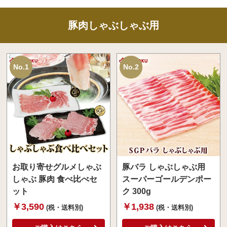
豚肉しゃぶしゃぶ用
No.1
No.2
お取り寄せグルメしゃぶ
豚バラ しゃぶしゃぶ用
しゃぶ 豚肉 食べ比べセ
スーパーゴールデンポー
ット
ク 300g
￥3,590
￥1,938
(税・送料別)
(税・送料別)