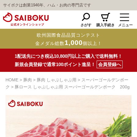
サイボクは創業1946年、ハム・お肉の専門店です
さがす
購入手続き
メニュー
欧州国際食品品質コンテスト
1,000
金メダル総数
個以上！
1配送先につき税込10,800円以上ご購入で送料無料！
新規会員登録で通常100ポイント進呈！
会員登録へ
HOME
豚肉
豚肉 しゃぶしゃぶ用
スーパーゴールデンポー
ク
豚ロース しゃぶしゃぶ用 スーパーゴールデンポーク 200g