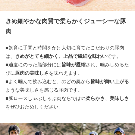
きめ細やかな肉質で柔らかくジューシーな豚
肉
■飼育に手間と時間をかけ大切に育てたこだわりの豚肉
は、
きめがとても細かく、上品で繊細な味わい
です。
■適度にのった脂部分には
旨味が凝縮
され、噛みしめるた
びに
豚肉の美味しさ
を味わえます。
■よく噛んで飲み込むと、のどの奥から
旨味が舞い上がる
ような美味しさを感じる豚肉です。
■豚ロースしゃぶしゃぶ肉ならではの
柔らかさ
、
美味しさ
をぜひおためしください。