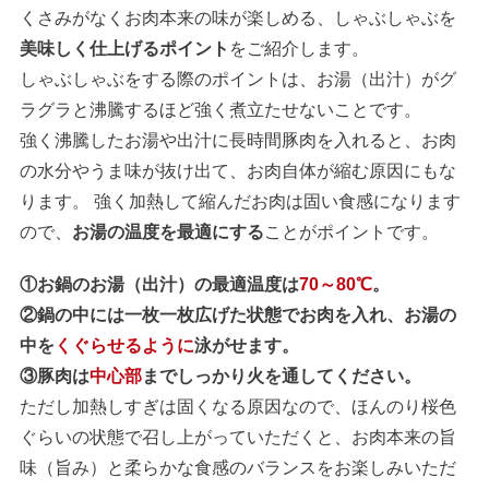
くさみがなくお肉本来の味が楽しめる、しゃぶしゃぶを
美味しく仕上げるポイント
をご紹介します。
しゃぶしゃぶをする際のポイントは、お湯（出汁）がグ
ラグラと沸騰するほど強く煮立たせないことです。
強く沸騰したお湯や出汁に長時間豚肉を入れると、お肉
の水分やうま味が抜け出て、お肉自体が縮む原因にもな
ります。 強く加熱して縮んだお肉は固い食感になります
ので、
お湯の温度を最適にする
ことがポイントです。
①お鍋のお湯（出汁）の最適温度は
70～80℃
。
②鍋の中には一枚一枚広げた状態でお肉を入れ、お湯の
中を
くぐらせるように
泳がせます。
③豚肉は
中心部
までしっかり火を通してください。
ただし加熱しすぎは固くなる原因なので、ほんのり桜色
ぐらいの状態で召し上がっていただくと、お肉本来の旨
味（旨み）と柔らかな食感のバランスをお楽しみいただ