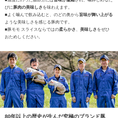
びに
豚肉の美味しさ
を味わえます。
■よく噛んで飲み込むと、のどの奥から
旨味が舞い上がる
ような美味しさを感じる豚肉です。
■豚モモ スライスならではの
柔らかさ
、
美味しさ
をぜひ
おためしください。
80年以上の歴史が生んだ究極のブランド豚