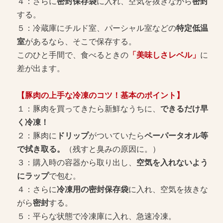
４：さらに
密封保存袋
に入れ、空気を抜きながら
密封
する。
５：冷蔵庫にチルド室、パーシャル室などの
特定低温
室
があるなら、そこで保存する。
このひと手間で、食べるときの
「美味しさレベル」
に
差が出ます。
【豚肉の上手な冷凍のコツ！基本のポイント】
１：豚肉を買ってきたら新鮮なうちに、
できるだけ早
く冷凍！
２：豚肉に
ドリップ
がついていたら
ペーパータオル等
で拭き取る。
（残すと臭みの原因に。）
３：購入時の容器から取り出し、
空気を入れないよう
にラップ
で包む。
４：さらに
冷凍用の密封保存袋
に入れ、空気を抜きな
がら
密封
する。
５：平らな状態で冷凍庫に入れ、急速冷凍。