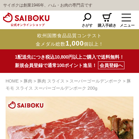
サイボクは創業1946年、ハム・お肉の専門店です
さがす
購入手続き
メニュー
欧州国際食品品質コンテスト
1,000
金メダル総数
個以上！
1配送先につき税込10,800円以上ご購入で送料無料！
新規会員登録で通常100ポイント進呈！
会員登録へ
HOME
豚肉
豚肉 スライス
スーパーゴールデンポーク
豚
モモ スライス スーパーゴールデンポーク 200g