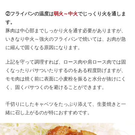
②フライパンの温度は
弱火～中火
でじっくり火を通しま
す。
豚肉は中心部までしっかり火を通す必要がありますが、
いきなり中火～強火のフライパンで焼いては、お肉が急
に縮んで固くなる原因になります。
上記を守って調理すれば、ロース肉や肩ロース肉では固
くなったりパサついたりするのをある程度防げますが、
モモ肉は焼く前に表面に小麦粉を振ると水分が抜けにく
く、固くパサつくのを避けることができます。
千切りにしたキャベツをたっぷり添えて、生姜焼きと一
緒に召し上がるのが特におすすめです。