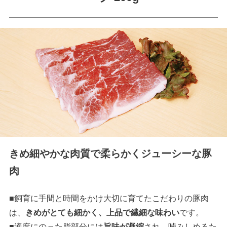
きめ細やかな肉質で柔らかくジューシーな豚
肉
■飼育に手間と時間をかけ大切に育てたこだわりの豚肉
は、
きめがとても細かく、上品で繊細な味わい
です。
■適度にのった脂部分には
旨味が凝縮
され、噛みしめるた