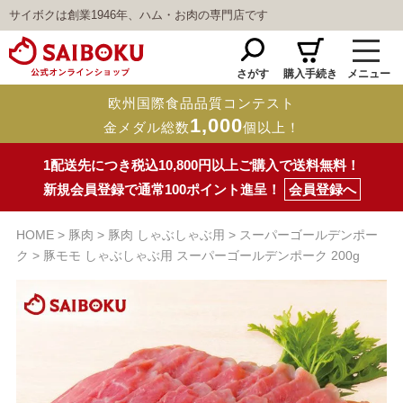
サイボクは創業1946年、ハム・お肉の専門店です
さがす
購入手続き
メニュー
欧州国際食品品質コンテスト
1,000
金メダル総数
個以上！
1配送先につき税込10,800円以上ご購入で送料無料！
新規会員登録で通常100ポイント進呈！
会員登録へ
HOME
豚肉
豚肉 しゃぶしゃぶ用
スーパーゴールデンポー
ク
豚モモ しゃぶしゃぶ用 スーパーゴールデンポーク 200g