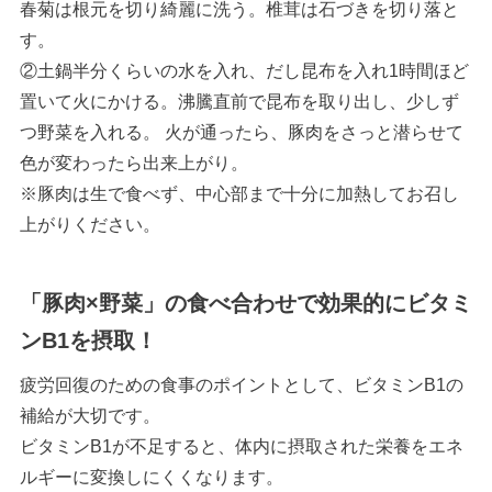
春菊は根元を切り綺麗に洗う。椎茸は石づきを切り落と
す。
②土鍋半分くらいの水を入れ、だし昆布を入れ1時間ほど
置いて火にかける。沸騰直前で昆布を取り出し、少しず
つ野菜を入れる。 火が通ったら、豚肉をさっと潜らせて
色が変わったら出来上がり。
※豚肉は生で食べず、中心部まで十分に加熱してお召し
上がりください。
「豚肉×野菜」の食べ合わせで効果的にビタミ
ンB1を摂取！
疲労回復のための食事のポイントとして、ビタミンB1の
補給が大切です。
ビタミンB1が不足すると、体内に摂取された栄養をエネ
ルギーに変換しにくくなります。