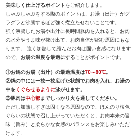
美味しく仕上げるポイント
をご紹介します。
しゃぶしゃぶをする際のポイントは、お湯（出汁）がグ
ラグラと沸騰するほど強く煮立たせないことです。
強く沸騰したお湯や出汁に長時間豚肉を入れると、お肉
の水分やうま味が抜け出て、お肉自体が縮む原因にもな
ります。 強く加熱して縮んだお肉は固い食感になります
ので、
お湯の温度を最適にする
ことがポイントです。
①お鍋のお湯（出汁）の最適温度は
70～80℃
。
②鍋の中には一枚一枚広げた状態でお肉を入れ、お湯の
中を
くぐらせるように
泳がせます。
③豚肉は
中心部
までしっかり火を通してください。
ただし加熱しすぎは固くなる原因なので、ほんのり桜色
ぐらいの状態で召し上がっていただくと、お肉本来の旨
味（旨み）と柔らかな食感のバランスをお楽しみいただ
けます。