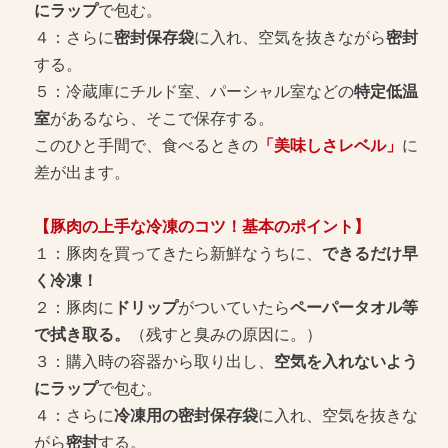
にラップ
で包む。
４：さらに
密封保存袋
に入れ、空気を抜きながら
密封
する。
５：冷蔵庫にチルド室、パーシャル室などの
特定低温
室
があるなら、そこで保存する。
このひと手間で、食べるときの
「美味しさレベル」
に
差が出ます。
【豚肉の上手な冷凍のコツ！基本のポイント】
１：豚肉を買ってきたら新鮮なうちに、
できるだけ早
く冷凍！
２：豚肉に
ドリップ
がついていたら
ペーパータオル等
で拭き取る。
（残すと臭みの原因に。）
３：購入時の容器から取り出し、
空気を入れないよう
にラップ
で包む。
４：さらに
冷凍用の密封保存袋
に入れ、空気を抜きな
がら
密封
する。