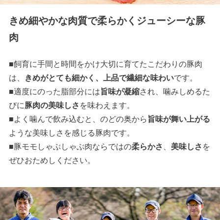
きめ細やかな肉質で柔らかくジューシーな豚
肉
■飼育に手間と時間をかけ大切に育てたこだわりの豚肉
は、
きめがとても細かく、上品で繊細な味わい
です。
■適度にのった脂部分には
旨味が凝縮
され、噛みしめるた
びに
豚肉の美味しさ
を味わえます。
■よく噛んで飲み込むと、のどの奥から
旨味が舞い上がる
ような美味しさを感じる豚肉です。
■豚モモしゃぶしゃぶ肉ならではの
柔らかさ
、
美味しさ
を
ぜひおためしください。