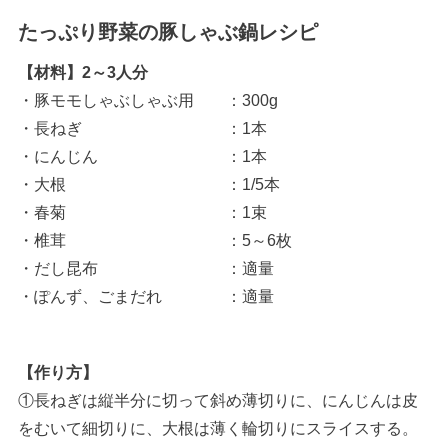
たっぷり野菜の豚しゃぶ鍋レシピ
【材料】2～3人分
・豚モモしゃぶしゃぶ用 ：300g
・長ねぎ ：1本
・にんじん ：1本
・大根 ：1/5本
・春菊 ：1束
・椎茸 ：5～6枚
・だし昆布 ：適量
・ぽんず、ごまだれ ：適量
【作り方】
①長ねぎは縦半分に切って斜め薄切りに、にんじんは皮
をむいて細切りに、大根は薄く輪切りにスライスする。