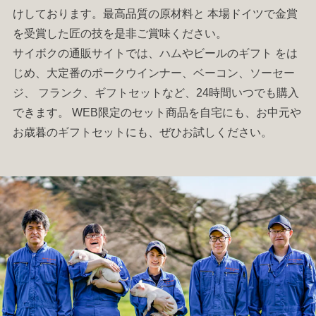
けしております。最高品質の原材料と 本場ドイツで金賞
を受賞した匠の技を是非ご賞味ください。
サイボクの通販サイトでは、
ハム
やビールの
ギフト
をは
じめ、大定番の
ポークウインナー
、
ベーコン
、
ソーセー
ジ
、
フランク
、
ギフトセット
など、24時間いつでも購入
できます。 WEB限定のセット商品を自宅にも、お中元や
お歳暮の
ギフトセット
にも、ぜひお試しください。