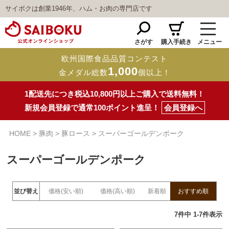
サイボクは創業1946年、ハム・お肉の専門店です
さがす
購入手続き
メニュー
欧州国際食品品質コンテスト
1,000
金メダル総数
個以上！
1配送先につき税込10,800円以上ご購入で送料無料！
新規会員登録で通常100ポイント進呈！
会員登録へ
HOME
豚肉
豚ロース
スーパーゴールデンポーク
スーパーゴールデンポーク
並び替え
価格(安い順)
価格(高い順)
新着順
おすすめ順
7
件中
1
-
7
件表示