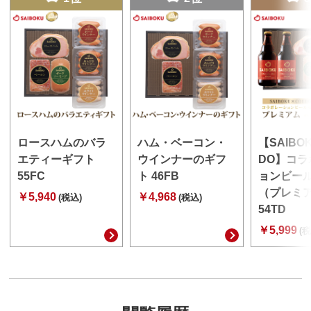
ロースハムのバラ
ハム・ベーコン・
【SAIBO
エティーギフト
ウインナーのギフ
DO】コラ
55FC
ト 46FB
ョンビー
（プレミ
￥5,940
￥4,968
(税込)
(税込)
54TD
￥5,999
(税