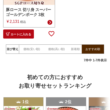
豚ロース 切リ身 スーパー
ゴールデンポーク 3枚
¥
2,131
税込
カートに入れる
並び替え
価格(安い順)
価格(高い順)
新着順
おすすめ順
7
件中
1
-
7
件表示
初めての方におすすめ
お取り寄せセットランキング
1位
2位