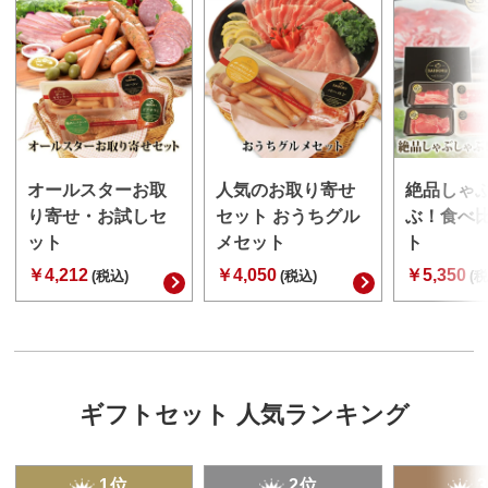
オールスターお取
人気のお取り寄せ
絶品しゃ
り寄せ・お試しセ
セット おうちグル
ぶ！食べ
ット
メセット
ト
￥4,212
￥4,050
￥5,350
(税込)
(税込)
(税
ギフトセット 人気ランキング
1位
2位