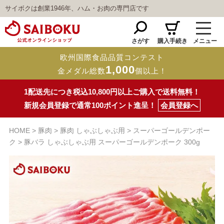
サイボクは創業1946年、ハム・お肉の専門店です
さがす
購入手続き
メニュー
欧州国際食品品質コンテスト
1,000
金メダル総数
個以上！
1配送先につき税込10,800円以上ご購入で送料無料！
新規会員登録で通常100ポイント進呈！
会員登録へ
HOME
豚肉
豚肉 しゃぶしゃぶ用
スーパーゴールデンポー
ク
豚バラ しゃぶしゃぶ用 スーパーゴールデンポーク 300g