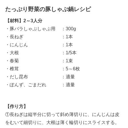
たっぷり野菜の豚しゃぶ鍋レシピ
【材料】2～3人分
・豚バラしゃぶしゃぶ用 ：300g
・長ねぎ ：1本
・にんじん ：1本
・大根 ：1/5本
・春菊 ：1束
・椎茸 ：5～6枚
・だし昆布 ：適量
・ぽんず、ごまだれ ：適量
【作り方】
①長ねぎは縦半分に切って斜め薄切りに、にんじんは皮
をむいて細切りに、大根は薄く輪切りにスライスする。