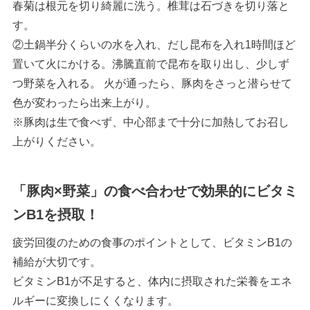
春菊は根元を切り綺麗に洗う。椎茸は石づきを切り落と
す。
②土鍋半分くらいの水を入れ、だし昆布を入れ1時間ほど
置いて火にかける。沸騰直前で昆布を取り出し、少しず
つ野菜を入れる。 火が通ったら、豚肉をさっと潜らせて
色が変わったら出来上がり。
※豚肉は生で食べず、中心部まで十分に加熱してお召し
上がりください。
「豚肉×野菜」の食べ合わせで効果的にビタミ
ンB1を摂取！
疲労回復のための食事のポイントとして、ビタミンB1の
補給が大切です。
ビタミンB1が不足すると、体内に摂取された栄養をエネ
ルギーに変換しにくくなります。