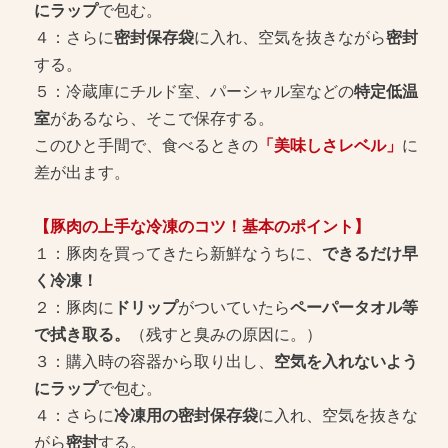
にラップ
で包む。
４：さらに
密封保存袋
に入れ、空気を抜きながら
密封
する。
５：冷蔵庫にチルド室、パーシャル室などの
特定低温
室
があるなら、そこで保存する。
このひと手間で、食べるときの
「美味しさレベル」
に
差が出ます。
【豚肉の上手な冷凍のコツ！基本のポイント】
１：豚肉を買ってきたら新鮮なうちに、
できるだけ早
く冷凍！
２：豚肉に
ドリップ
がついていたら
ペーパータオル等
で拭き取る。
（残すと臭みの原因に。）
３：購入時の容器から取り出し、
空気を入れないよう
にラップ
で包む。
４：さらに
冷凍用の密封保存袋
に入れ、空気を抜きな
がら
密封
する。