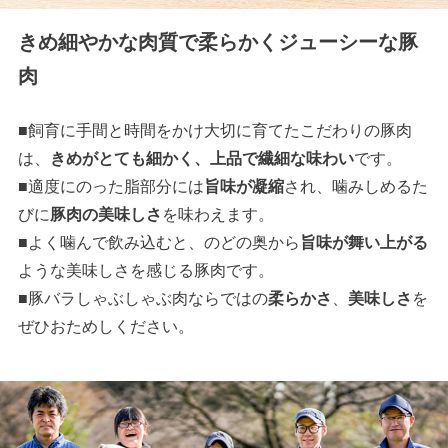
きめ細やかな肉質で柔らかくジューシーな豚
肉
■飼育に手間と時間をかけ大切に育てたこだわりの豚肉
は、
きめがとても細かく、上品で繊細な味わい
です。
■適度にのった脂部分には
旨味が凝縮
され、噛みしめるた
びに
豚肉の美味しさ
を味わえます。
■よく噛んで飲み込むと、のどの奥から
旨味が舞い上がる
ような美味しさを感じる豚肉です。
■豚バラしゃぶしゃぶ肉ならではの
柔らかさ
、
美味しさ
を
ぜひおためしください。