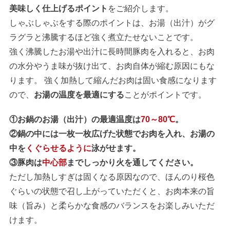
美味しく仕上げるポイント
をご紹介します。
しゃぶしゃぶをする際のポイントは、お湯（出汁）がグ
ラグラと沸騰するほど強く煮立たせないことです。
強く沸騰したお湯や出汁に長時間豚肉を入れると、お肉
の水分やうま味が抜け出て、お肉自体が縮む原因にもな
ります。 強く加熱して縮んだお肉は固い食感になります
ので、
お湯の温度を最適にする
ことがポイントです。
①お鍋のお湯（出汁）の最適温度は
70～80℃
。
②鍋の中には一枚一枚広げた状態でお肉を入れ、お湯の
中を
くぐらせるように
泳がせます。
③豚肉は
中心部
までしっかり火を通してください。
ただし加熱しすぎは固くなる原因なので、ほんのり桜色
ぐらいの状態で召し上がっていただくと、お肉本来の旨
味（旨み）と柔らかな食感のバランスをお楽しみいただ
けます。