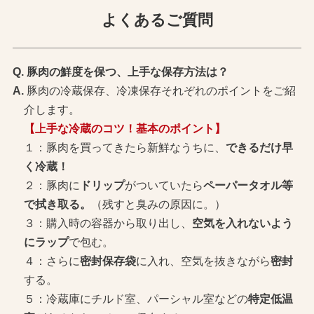
よくあるご質問
豚肉の鮮度を保つ、上手な保存方法は？
豚肉の冷蔵保存、冷凍保存それぞれのポイントをご紹
介します。
【上手な冷蔵のコツ！基本のポイント】
１：豚肉を買ってきたら新鮮なうちに、
できるだけ早
く冷蔵！
２：豚肉に
ドリップ
がついていたら
ペーパータオル等
で拭き取る。
（残すと臭みの原因に。）
３：購入時の容器から取り出し、
空気を入れないよう
にラップ
で包む。
４：さらに
密封保存袋
に入れ、空気を抜きながら
密封
する。
５：冷蔵庫にチルド室、パーシャル室などの
特定低温