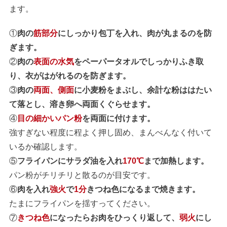
ます。
①
肉の
筋部分
にしっかり包丁を入れ、肉が丸まるのを防
ぎます。
②
肉の
表面の水気
をペーパータオルでしっかりふき取
り、衣がはがれるのを防ぎます。
③
肉の
両面、側面
に小麦粉をまぶし、余計な粉ははたい
て落とし、溶き卵へ両面くぐらせます。
④
目の細かいパン粉
を両面に付けます。
強すぎない程度に程よく押し固め、まんべんなく付いて
いるか確認します。
⑤
フライパンにサラダ油を入れ
170℃
まで加熱します。
パン粉がチリチリと散るのが目安です。
⑥
肉を入れ
強火
で
1分
きつね色になるまで焼きます。
たまにフライパンを揺すってください。
⑦
きつね色
になったらお肉をひっくり返して、
弱火
にし