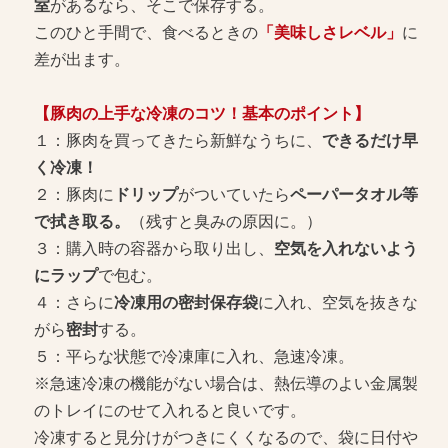
室
があるなら、そこで保存する。
このひと手間で、食べるときの
「美味しさレベル」
に
差が出ます。
【豚肉の上手な冷凍のコツ！基本のポイント】
１：豚肉を買ってきたら新鮮なうちに、
できるだけ早
く冷凍！
２：豚肉に
ドリップ
がついていたら
ペーパータオル等
で拭き取る。
（残すと臭みの原因に。）
３：購入時の容器から取り出し、
空気を入れないよう
にラップ
で包む。
４：さらに
冷凍用の密封保存袋
に入れ、空気を抜きな
がら
密封
する。
５：平らな状態で冷凍庫に入れ、急速冷凍。
※急速冷凍の機能がない場合は、熱伝導のよい金属製
のトレイにのせて入れると良いです。
冷凍すると見分けがつきにくくなるので、袋に日付や