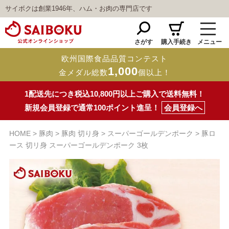
サイボクは創業1946年、ハム・お肉の専門店です
さがす
購入手続き
メニュー
欧州国際食品品質コンテスト
1,000
金メダル総数
個以上！
1配送先につき税込10,800円以上ご購入で送料無料！
新規会員登録で通常100ポイント進呈！
会員登録へ
HOME
豚肉
豚肉 切り身
スーパーゴールデンポーク
豚ロ
ース 切リ身 スーパーゴールデンポーク 3枚