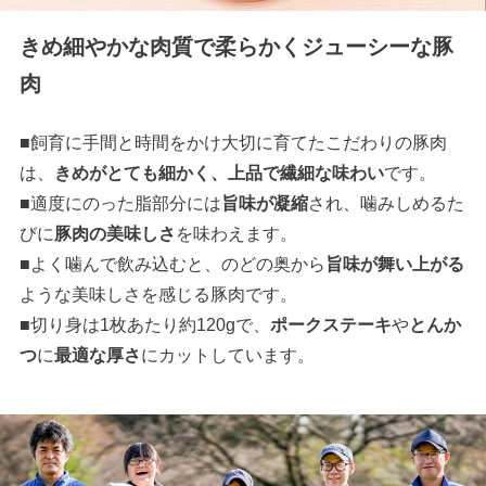
きめ細やかな肉質で柔らかくジューシーな豚
肉
■飼育に手間と時間をかけ大切に育てたこだわりの豚肉
は、
きめがとても細かく、上品で繊細な味わい
です。
■適度にのった脂部分には
旨味が凝縮
され、噛みしめるた
びに
豚肉の美味しさ
を味わえます。
■よく噛んで飲み込むと、のどの奥から
旨味が舞い上がる
ような美味しさを感じる豚肉です。
■切り身は1枚あたり約120gで、
ポークステーキ
や
とんか
つ
に
最適な厚さ
にカットしています。