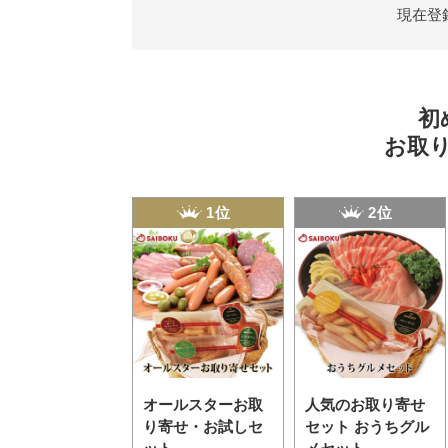
現在登
初
お取
1位
2位
オールスターお取
人気のお取り寄せ
り寄せ・お試しセ
セット おうちグル