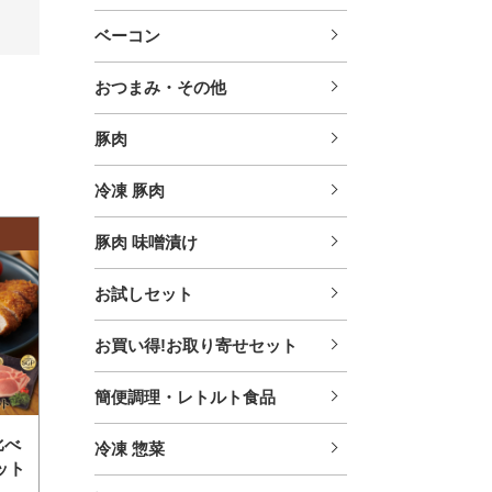
ベーコン
おつまみ・その他
豚肉
冷凍 豚肉
豚肉 味噌漬け
お試しセット
お買い得!お取り寄せセット
簡便調理・レトルト食品
比べ
冷凍 惣菜
ット