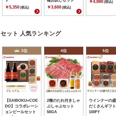
ト
種お試しセット
￥4,980
(税込)
￥5,350
￥3,600
(税込)
(税込)
セット 人気ランキング
3位
4位
5位
【SAIBOKU×COE
2種のたれ付きしゃ
ウインナーの盛
DO】コラボレーシ
ぶしゃぶセット
だくさんギフト
ョンビールセット
56GA
100FY