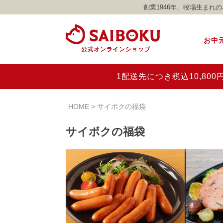
創業1946年、牧場生ま
お中
1配送先につき税込10,8
HOME
サイボクの福袋
サイボクの福袋