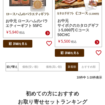
お中元
お中元 ロースハムのバラ
サイボクのカタログギフ
エティーギフト 55FC
ト5,000円 Cコース
¥
5,940
税込
50CHC
¥
5,500
税込
詳細を見る
詳細を見る
並び替え
価格(安い順)
価格(高い順)
新着順
おすすめ順
10
件中
1
-
10
件表示
初めての方におすすめ
お取り寄せセットランキング