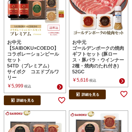
お中元
お中元
ゴールデンポークの焼肉
【SAIBOKU×COEDO】
ギフトセット (豚ロー
コラボレーションビール
ス・豚バラ・ウインナー
セット
2種・焼肉のたれ付き)
54TD（プレミアム）
52GC
サイボク コエドブルワ
リー
¥
5,616
税込
¥
5,999
税込
詳細を見る
詳細を見る