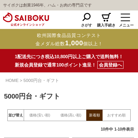
サイボクは創業1946年、ハム・お肉の専門店です
さがす
購入手続き
メニュー
欧州国際食品品質コンテスト
1,000
金メダル総数
個以上！
1配送先につき税込10,800円以上ご購入で送料無料！
新規会員登録で通常100ポイント進呈！
会員登録へ
HOME
5000円台・ギフト
5000円台・ギフト
並び替え
価格(安い順)
価格(高い順)
新着順
おすすめ順
10
件中
1
-
10
件表示