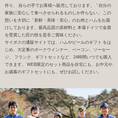
作り、 自らの手でお客様へ販売しております。「自分の
家族に安心して食べさせられるものしか作らない」 この
想いを大切に「新鮮・美味・安心」のお肉と
ハム
をお届
けしております。最高品質の原材料と 本場ドイツで金賞
を受賞した匠の技を是非ご賞味ください。
サイボクの通販サイトでは、
ハム
やビールの
ギフト
をは
じめ、大定番の
ポークウインナー
、
ベーコン
、
ソーセー
ジ
、
フランク
、
ギフトセット
など、24時間いつでも購入
できます。 WEB限定のセット商品を自宅にも、お中元や
お歳暮の
ギフトセット
にも、ぜひお試しください。