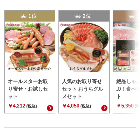
1位
2位
オールスターお取
人気のお取り寄せ
絶品しゃ
り寄せ・お試しセ
セット おうちグル
ぶ！食べ
ット
メセット
ト
￥4,212
￥4,050
￥5,350
(税込)
(税込)
(税