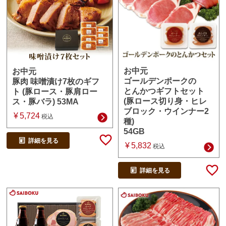
お中元
お中元
ゴールデンポークの
豚肉 味噌漬け7枚のギフ
とんかつギフトセット
ト (豚ロース・豚肩ロー
(豚ロース切り身・ヒレ
ス・豚バラ) 53MA
ブロック・ウインナー2
¥
5,724
税込
種)
54GB
詳細を見る
¥
5,832
税込
詳細を見る