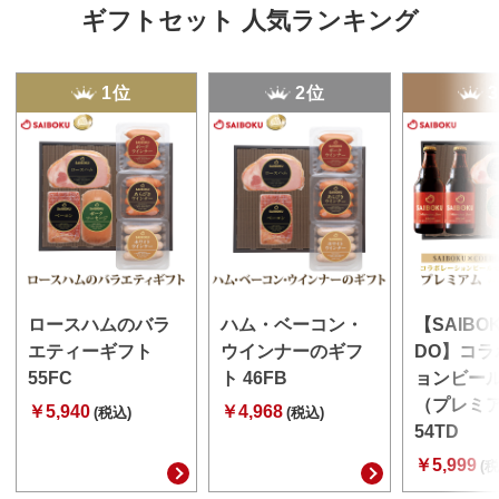
ギフトセット 人気ランキング
1位
2位
ロースハムのバラ
ハム・ベーコン・
【SAIBO
エティーギフト
ウインナーのギフ
DO】コラ
55FC
ト 46FB
ョンビー
（プレミ
￥5,940
￥4,968
(税込)
(税込)
54TD
￥5,999
(税