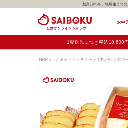
創業1946年、牧場生ま
お中
1配送先につき税込10,8
HOME
お菓子
リッチケーキ 1本おやつ デザ