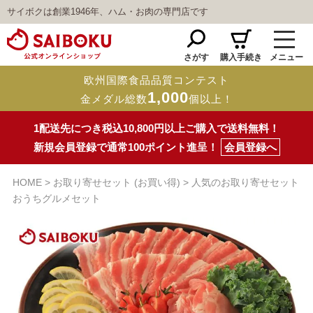
サイボクは創業1946年、ハム・お肉の専門店です
さがす
購入手続き
メニュー
欧州国際食品品質コンテスト
1,000
金メダル総数
個以上！
1配送先につき税込10,800円以上ご購入で送料無料！
新規会員登録で通常100ポイント進呈！
会員登録へ
HOME
お取り寄せセット (お買い得)
人気のお取り寄せセット
おうちグルメセット