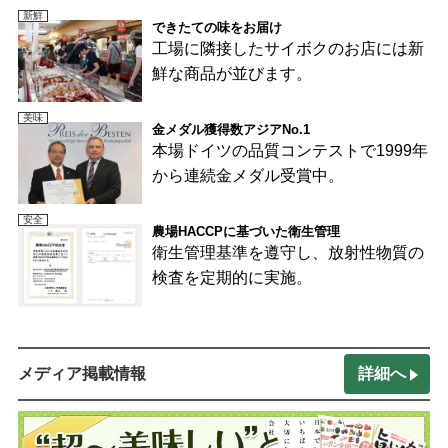
新鮮
できたての味をお届け
工場に隣接したサイボクのお店には新
鮮な商品が並びます。
美味
金メダル獲得数アジアNo.1
本場ドイツの品質コンテストで1999年
から連続金メダル受賞中。
安全
農場HACCPに基づいた衛生管理
衛生管理基準を遵守し、放射性物質の
検査を定期的に実施。
メディア掲載情報
詳細へ