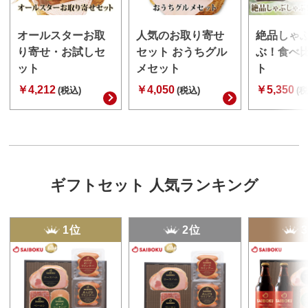
オールスターお取
人気のお取り寄せ
絶品しゃ
り寄せ・お試しセ
セット おうちグル
ぶ！食べ
ット
メセット
ト
￥4,212
￥4,050
￥5,350
(税込)
(税込)
(税
ギフトセット 人気ランキング
1位
2位