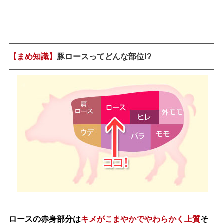
【まめ知識】
豚ロースってどんな部位!?
ロースの赤身部分は
キメがこまやかでやわらかく上質
そ