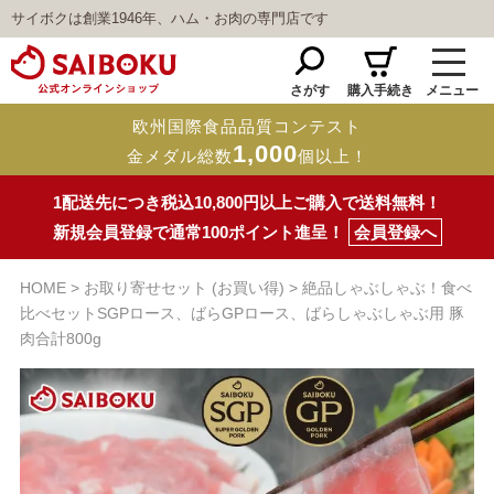
サイボクは創業1946年、ハム・お肉の専門店です
さがす
購入手続き
メニュー
欧州国際食品品質コンテスト
1,000
金メダル総数
個以上！
1配送先につき税込10,800円以上ご購入で送料無料！
新規会員登録で通常100ポイント進呈！
会員登録へ
HOME
お取り寄せセット (お買い得)
絶品しゃぶしゃぶ！食べ
比べセットSGPロース、ばらGPロース、ばらしゃぶしゃぶ用 豚
肉合計800g