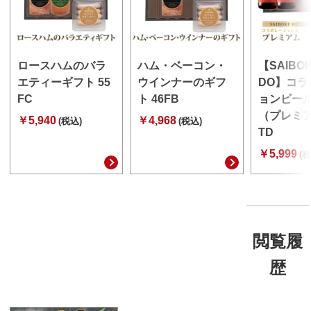
ロースハムのバラ
ハム・ベーコン・
【SAIBO
エティーギフト 55
ウインナーのギフ
DO】コラ
FC
ト 46FB
ョンビー
（プレミア
￥5,940
￥4,968
(税込)
(税込)
TD
￥5,999
(税
閲覧履
歴