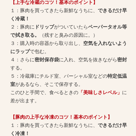
【上手な冷蔵のコツ！基本のポイント】
１：豚肉を買ってきたら新鮮なうちに、
できるだけ早
く冷蔵！
２：豚肉に
ドリップ
がついていたら
ペーパータオル等
で拭き取る。
（残すと臭みの原因に。）
３：購入時の容器から取り出し、
空気を入れないよう
にラップ
で包む。
４：さらに
密封保存袋
に入れ、空気を抜きながら
密封
する。
５：冷蔵庫にチルド室、パーシャル室などの
特定低温
室
があるなら、そこで保存する。
このひと手間で、食べるときの
「美味しさレベル」
に
差が出ます。
【豚肉の上手な冷凍のコツ！基本のポイント】
１：豚肉を買ってきたら新鮮なうちに、
できるだけ早
く冷凍！