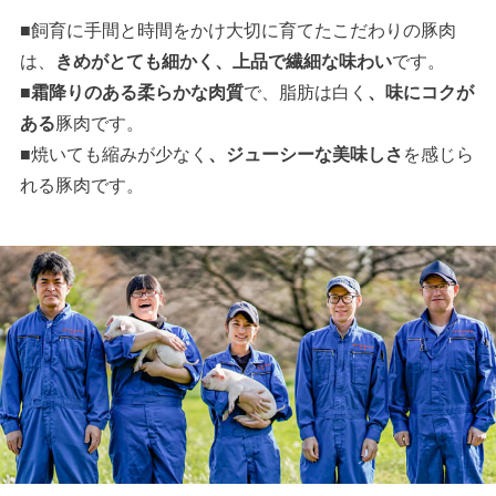
■飼育に手間と時間をかけ大切に育てたこだわりの豚肉
は、
きめがとても細かく、上品で繊細な味わい
です。
■
霜降りのある柔らかな肉質
で、脂肪は白く
、味にコクが
ある
豚肉です。
■焼いても縮みが少なく
、ジューシーな美味しさ
を感じら
れる豚肉です。