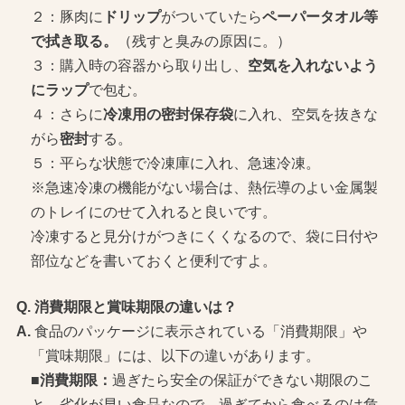
２：豚肉に
ドリップ
がついていたら
ペーパータオル等
で拭き取る。
（残すと臭みの原因に。）
３：購入時の容器から取り出し、
空気を入れないよう
にラップ
で包む。
４：さらに
冷凍用の密封保存袋
に入れ、空気を抜きな
がら
密封
する。
５：平らな状態で冷凍庫に入れ、急速冷凍。
※急速冷凍の機能がない場合は、熱伝導のよい金属製
のトレイにのせて入れると良いです。
冷凍すると見分けがつきにくくなるので、袋に日付や
部位などを書いておくと便利ですよ。
消費期限と賞味期限の違いは？
食品のパッケージに表示されている「消費期限」や
「賞味期限」には、以下の違いがあります。
■消費期限：
過ぎたら安全の保証ができない期限のこ
と。劣化が早い食品なので、過ぎてから食べるのは危