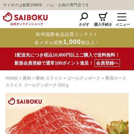
サイボクは創業1946年、ハム・お肉の専門店です
さがす
購入手続き
メニュー
欧州国際食品品質コンテスト
1,000
金メダル総数
個以上！
1配送先につき税込10,800円以上ご購入で送料無料！
新規会員登録で通常100ポイント進呈！
会員登録へ
HOME
豚肉
豚肉 スライス
ゴールデンポーク
豚肩ロース
スライス ゴールデンポーク 300ｇ