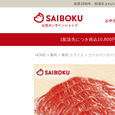
創業1946年、牧場生ま
お中
1配送先につき税込10,8
HOME
豚肉
豚肉 スライス
ゴールデンポー