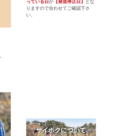
っている日
が
【発送停止日】
とな
りますので合わせてご確認下さ
い。
。