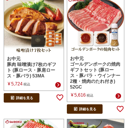
お中元
お中元
ゴールデンポークの焼肉
豚肉 味噌漬け7枚のギフ
ギフトセット (豚ロー
ト (豚ロース・豚肩ロー
ス・豚バラ・ウインナー
ス・豚バラ) 53MA
2種・焼肉のたれ付き)
¥
5,724
税込
52GC
¥
5,616
税込
詳細を見る
詳細を見る