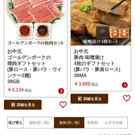
お中元
お中元
豚肉 味噌漬け
ゴールデンポークの
4枚のギフトセット
焼肉ギフトセット
(豚バラ・豚肩ロース)
(豚ロース・豚バラ・ウイ
36MA
ンナー2種)
38GB
¥
3,888
税込
¥
4,104
税込
詳細を見る
詳細を見る
並び替え
価格(安い順)
価格(高い順)
新着順
おすすめ順