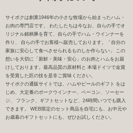
サイボクは創業1946年の小さな牧場から始まった
ハム
・
お肉
の専門店です。 わたしたちは今なお、自らの手でオ
リジナル銘柄豚を育て、自らの手で
ハム
・
ウインナー
を
作り、 自らの手でお客様へ販売しております。「自分の
家族に安心して食べさせられるものしか作らない」 この
想いを大切に「新鮮・美味・安心」のお肉と
ハム
をお届
けしております。最高品質の原材料と 本場ドイツで金賞
を受賞した匠の技を是非ご賞味ください。
サイボクの通販サイトでは、
ハム
やビールの
ギフト
をは
じめ、大定番の
ポークウインナー
、
ベーコン
、
ソーセー
ジ
、
フランク
、
ギフトセット
など、24時間いつでも購入
できます。 WEB限定のセット商品を自宅にも、お中元や
お歳暮の
ギフトセット
にも、ぜひお試しください。