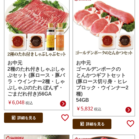
お中元
お中元
ゴールデンポークの
2種のたれ付きしゃぶしゃ
とんかつギフトセット
ぶセット (豚ロース・豚バ
(豚ロース切り身・ヒレ
ラ・ウインナー2種・しゃ
ブロック・ウインナー2
ぶしゃぶのたれ ぽんず・
種)
ごまだれ付き)56GA
54GB
¥
6,048
税込
¥
5,832
税込
詳細を見る
詳細を見る