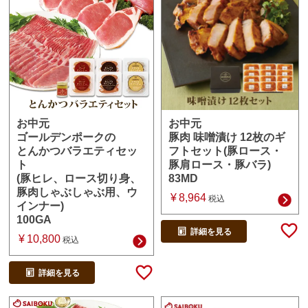
お中元
お中元
豚肉 味噌漬け 12枚のギ
ゴールデンポークの
フトセット(豚ロース・
とんかつバラエティセッ
豚肩ロース・豚バラ)
ト
83MD
(豚ヒレ、ロース切り身、
豚肉しゃぶしゃぶ用、ウ
¥
8,964
税込
インナー)
100GA
詳細を見る
¥
10,800
税込
詳細を見る