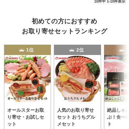
10
件中
1
-
10
件表示
初めての方におすすめ
お取り寄せセットランキング
1位
2位
オールスターお取
人気のお取り寄せ
絶品しゃ
り寄せ・お試しセ
セット おうちグル
ぶ！食べ
ット
メセット
ト