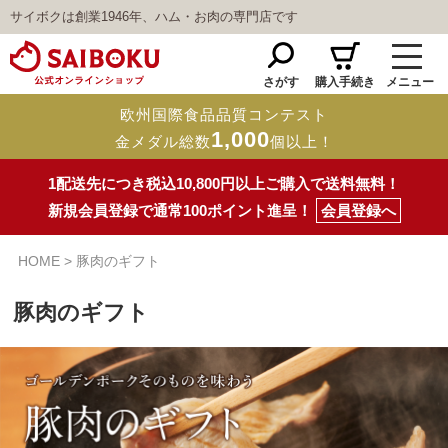
サイボクは創業1946年、ハム・お肉の専門店です
さがす
購入手続き
メニュー
欧州国際食品品質コンテスト
1,000
金メダル総数
個以上！
1配送先につき税込10,800円以上ご購入で送料無料！
新規会員登録で通常100ポイント進呈！
会員登録へ
HOME
豚肉のギフト
豚肉のギフト