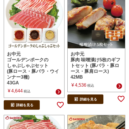
お中元
お中元
豚肉 味噌漬け5枚のギフ
ゴールデンポークの
トセット (豚バラ・豚ロ
しゃぶしゃぶセット
ース・豚肩ロース)
(豚ロース・豚バラ・ウイ
42MB
ンナー3種)
43GA
¥
4,536
税込
¥
4,644
税込
詳細を見る
詳細を見る