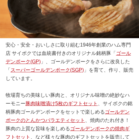
安心・安全・おいしさに取り組む1946年創業のハム専門
店 サイボクでは血統書付きのオリジナル銘柄豚「
ゴール
デンポーク(GP)
」、ゴールデンポークをさらに改良した
「
スーパーゴールデンポーク(SGP)
」を育て、作り、販売
しています。
牧場育ちの美味しい豚肉と、オリジナル味噌の絶妙なハ
ーモニー
豚肉味噌漬け5枚のギフトセット
、サイボクの銘
柄豚肉ゴールデンポークをセットで楽しめる
ゴールデン
ポークのとんかつバラエティセット
、焼肉のたれ付き！
豚肉の上質な旨味を楽しめる
ゴールデンポークの焼肉ギ
フトセット
、など様々な豚肉のギフトセットを販売して