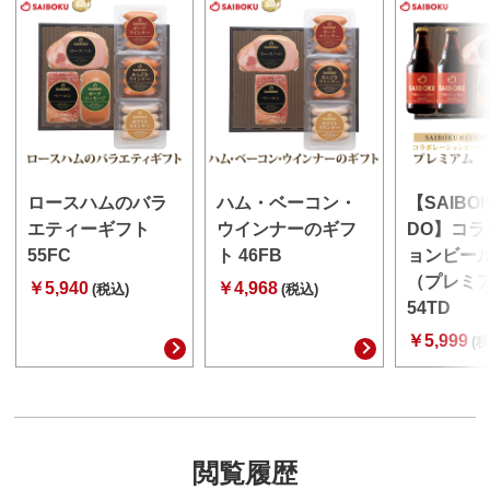
ロースハムのバラ
ハム・ベーコン・
【SAIBO
エティーギフト
ウインナーのギフ
DO】コラ
55FC
ト 46FB
ョンビー
（プレミ
￥5,940
￥4,968
(税込)
(税込)
54TD
￥5,999
(税
閲覧履歴