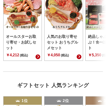
オールスターお取
人気のお取り寄せ
絶品しゃ
り寄せ・お試しセ
セット おうちグル
ぶ！食べ
ット
メセット
ト
￥4,212
￥4,050
￥5,350
(税込)
(税込)
(税
ギフトセット 人気ランキング
1位
2位