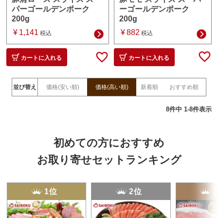
ーゴールデンポーク
パーゴールデンポーク
200g
200g
¥
882
¥
1,141
税込
税込
カートに入れる
カートに入れる
並び替え
価格(安い順)
価格(高い順)
新着順
おすすめ順
8
件中
1
-
8
件表示
初めての方におすすめ
お取り寄せセットランキング
1位
2位