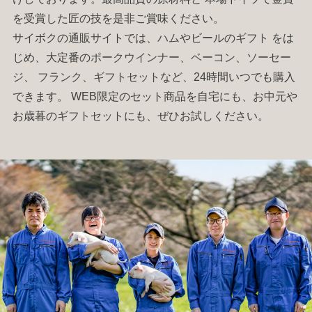
を受賞した匠の技を是非ご賞味ください。
サイボクの通販サイトでは、
ハム
やビールの
ギフト
をは
じめ、大定番の
ポークウインナー
、
ベーコン
、
ソーセー
ジ
、
フランク
、
ギフトセット
など、24時間いつでも購入
できます。 WEB限定のセット商品を自宅にも、お中元や
お歳暮の
ギフトセット
にも、ぜひお試しください。