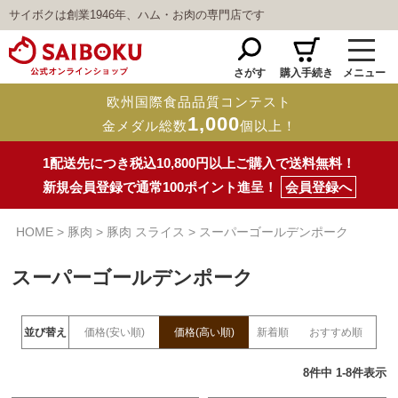
サイボクは創業1946年、ハム・お肉の専門店です
さがす
購入手続き
メニュー
欧州国際食品品質コンテスト
1,000
金メダル総数
個以上！
1配送先につき税込10,800円以上ご購入で送料無料！
新規会員登録で通常100ポイント進呈！
会員登録へ
HOME
豚肉
豚肉 スライス
スーパーゴールデンポーク
スーパーゴールデンポーク
並び替え
価格(安い順)
価格(高い順)
新着順
おすすめ順
8
件中
1
-
8
件表示