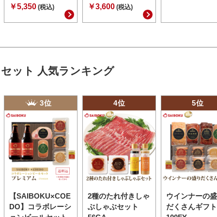
￥5,350
￥3,600
(税込)
(税込)
セット 人気ランキング
3位
4位
5位
【SAIBOKU×COE
2種のたれ付きしゃ
ウインナーの盛
DO】コラボレーシ
ぶしゃぶセット
だくさんギフト