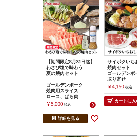
【期間限定8月31日迄】
サイボクいち
わさび塩で味わう
焼肉セット
夏の焼肉セット
ゴールデンポ
取り寄せ
ゴールデンポーク
¥
4,150
税込
焼肉用スライス
ロース、ばら肉
カートに入
¥
5,000
税込
詳細を見る