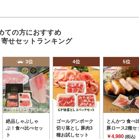
めての方におすすめ
り寄せセットランキング
3位
4位
5位
絶品しゃぶしゃ
ゴールデンポーク
とんかつ 食べ
ぶ！食べ比べセッ
切り落とし 豚肉3
豚ロース2種セ
ト
種お試しセット
￥4,980
(税込)