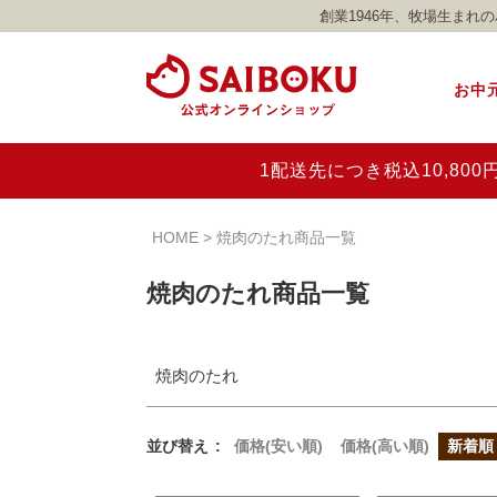
創業1946年、牧場生ま
価格
〜
お中
商品タグ
セール
限定
再入荷
翌日発送
1配送先につき税込10,8
在庫なし商品
在庫なし商品を表示しない
HOME
焼肉のたれ商品一覧
焼肉のたれ商品一覧
焼肉のたれ
並び替え
価格(安い順)
価格(高い順)
新着順