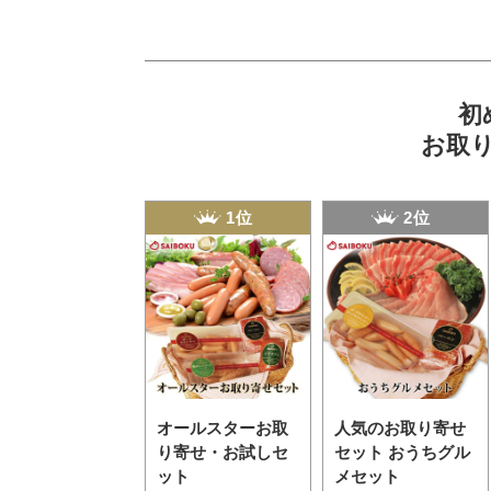
初
お取
1位
2位
オールスターお取
人気のお取り寄せ
り寄せ・お試しセ
セット おうちグル
ット
メセット