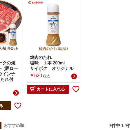
焼肉のたれ
ークの焼
塩味 １本 200ml
 (豚ロー
サイボク オリジナル
ウインナ
¥
620
税込
のたれ付
カートに入れる
る
7
件中
1
-
7
おすすめ順