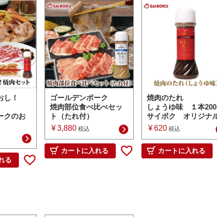
おし！
ゴールデンポーク
焼肉のたれ
焼肉部位食べ比べセッ
しょうゆ味 １本200
ークのお
ト（たれ付）
サイボク オリジナ
¥
3,880
¥
620
税込
税込
カートに入れる
カートに入れる
れる