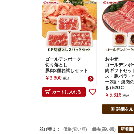
ゴールデンポーク
お中元
切り落とし
ゴールデンポ
豚肉3種お試しセット
肉ギフトセット
ス・豚バラ・
¥
3,600
税込
ー2種・焼肉
き) 52GC
カートに入れる
¥
5,616
税込
詳細を見
並び替え
価格(安い順)
価格(高い順)
新着順