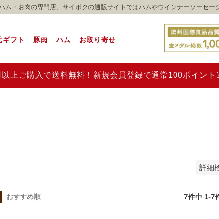
れのハム・お肉の専門店、サイボクの通販サイトではハムやウインナーソーセー
予約商品
予約商品のみを表示
元ギフト
豚肉
ハム
お取り寄せ
並び順
新着順
登録順
価格が安い順
価格が高い順
00円以上ご購入で送料無料！新規会員登録で通常100ポイン
優先度順
レビュー順
キーワードヒット順
検索
詳細
7
件中
1
-
7
おすすめ順