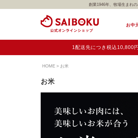
創業1946年、牧場生ま
お中
1配送先につき税込10,8
HOME
お米
お米