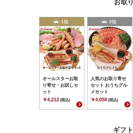
お取
1位
2位
オールスターお取
人気のお取り寄せ
り寄せ・お試しセ
セット おうちグル
ット
メセット
￥4,212
￥4,050
(税込)
(税込)
ギフト