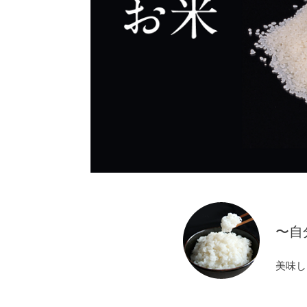
〜自
美味し