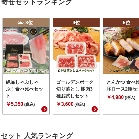
り寄せセットランキング
3位
4位
5位
絶品しゃぶしゃ
ゴールデンポーク
とんかつ 食べ
ぶ！食べ比べセッ
切り落とし 豚肉3
豚ロース2種セ
ト
種お試しセット
￥4,980
(税込)
￥5,350
￥3,600
(税込)
(税込)
セット 人気ランキング