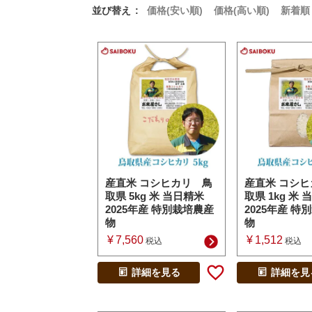
並び替え
価格(安い順)
価格(高い順)
新着順
産直米 コシヒカリ 鳥
産直米 コシ
取県 5kg 米 当日精米
取県 1kg 米
2025年産 特別栽培農産
2025年産 特
物
物
¥
7,560
¥
1,512
税込
税込
詳細を見る
詳細を見