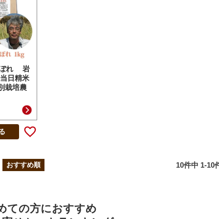
めぼれ 岩
米 当日精米
特別栽培農
る
10
件中
1
-
10
おすすめ順
めての方におすすめ