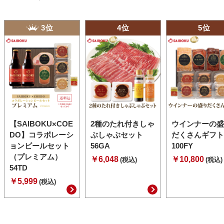
3位
4位
5位
【SAIBOKU×COE
2種のたれ付きしゃ
ウインナーの盛
DO】コラボレーシ
ぶしゃぶセット
だくさんギフト
ョンビールセット
56GA
100FY
（プレミアム）
￥6,048
￥10,800
(税込)
(税込)
54TD
￥5,999
(税込)