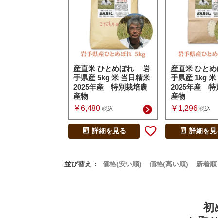
産直米 ひとめぼれ 岩
産直米 ひと
手県産 5kg 米 当日精米
手県産 1kg 
2025年産 特別栽培農
2025年産 
産物
産物
¥
6,480
¥
1,296
税込
税込
詳細を見る
詳細を見
並び替え
価格(安い順)
価格(高い順)
新着順
初