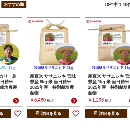
10
件中
1
-
10
おすすめ順
ヒカリ 鳥
産直米 ササニシキ 宮城
産直米 ササニシキ 宮
 当日精米
県産 5kg 米 当日精米
県産 1kg 米 当日精米
別栽培農産
2025年産 特別栽培農
2025年産 特別栽培
産物
産物
¥
6,480
¥
1,296
税込
税込
る
詳細を見る
詳細を見る