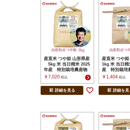
産直米 つや姫 山形県産
産直米 つや姫
5kg 米 当日精米 2025
1kg 米 当日精
年産 特別栽培農産物
産 特別栽培
¥
7,020
¥
1,404
税込
税込
詳細を見る
詳細を見