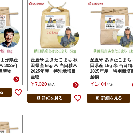
 山形県産
産直米 あきたこまち 秋
産直米 あきたこまち 
米 2025年
田県産 5kg 米 当日精米
田県産 1kg 米 当日
農産物
2025年産 特別栽培農
2025年産 特別栽培
産物
産物
¥
7,020
¥
1,404
税込
税込
る
詳細を見る
詳細を見る