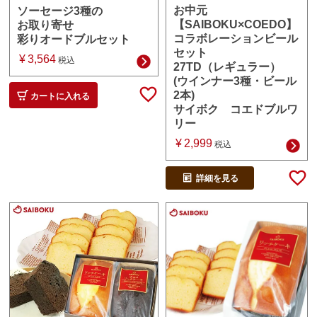
お中元
ソーセージ3種の
【SAIBOKU×COEDO】
お取り寄せ
コラボレーションビール
彩りオードブルセット
セット
¥
3,564
税込
27TD（レギュラー）
(ウインナー3種・ビール
2本)
カートに入れる
サイボク コエドブルワ
リー
¥
2,999
税込
詳細を見る