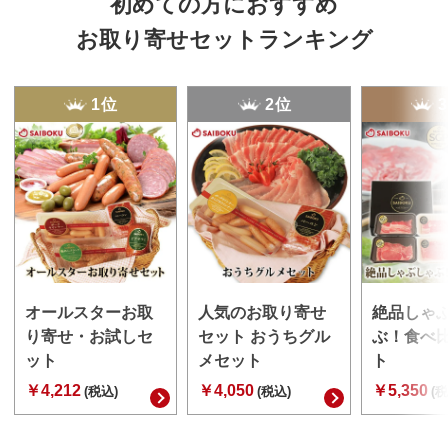
初めての方におすすめ
お取り寄せセットランキング
1位
2位
オールスターお取
人気のお取り寄せ
絶品しゃ
り寄せ・お試しセ
セット おうちグル
ぶ！食べ
ット
メセット
ト
￥4,212
￥4,050
￥5,350
(税込)
(税込)
(税