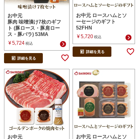
お中元 ロースハムとソ
お中元
ーセージのギフト
豚肉 味噌漬け7枚のギフ
52FHN
ト (豚ロース・豚肩ロー
ス・豚バラ) 53MA
¥
5,720
税込
¥
5,724
税込
詳細を見る
詳細を見る
お中元 ロースハムとソ
お中元