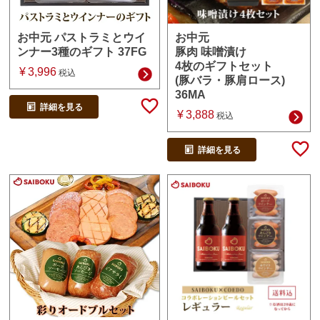
お中元
お中元 パストラミとウイ
豚肉 味噌漬け
ンナー3種のギフト 37FG
4枚のギフトセット
¥
3,996
税込
(豚バラ・豚肩ロース)
36MA
詳細を見る
¥
3,888
税込
詳細を見る