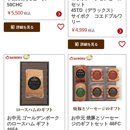
セット
50CHC
45TD（デラックス）
¥
5,500
税込
サイボク コエドブルワ
リー
詳細を見る
¥
4,999
税込
詳細を見る
お中元 焼豚とソーセー
お中元 ゴールデンポーク
ジのギフトセット 46FC
のロースハム ギフト
46FA