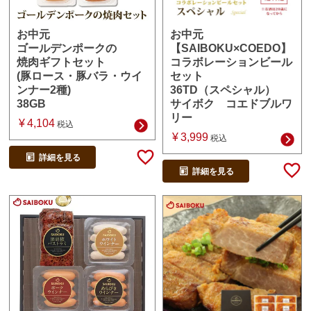
お中元
お中元
【SAIBOKU×COEDO】
ゴールデンポークの
コラボレーションビール
焼肉ギフトセット
セット
(豚ロース・豚バラ・ウイ
36TD（スペシャル）
ンナー2種)
サイボク コエドブルワ
38GB
リー
¥
4,104
税込
¥
3,999
税込
詳細を見る
詳細を見る