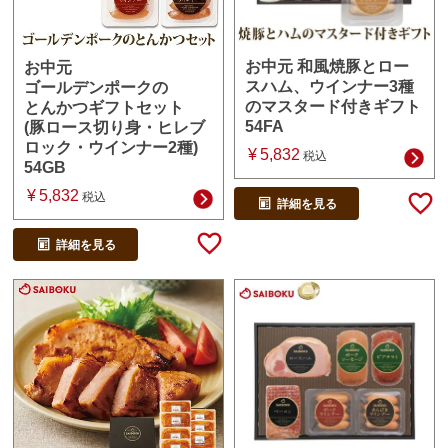
お中元 和風焼豚とロー
お中元
スハム、ウインナー3種
ゴールデンポークの
のマスタード付きギフト
とんかつギフトセット
54FA
(豚ロース切り身・ヒレブ
ロック・ウインナー2種)
¥
5,832
税込
54GB
¥
5,832
税込
詳細を見る
詳細を見る