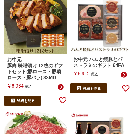
お中元 ハムと焼豚とパ
お中元
ストラミのギフト 64FA
豚肉 味噌漬け 12枚のギフ
トセット(豚ロース・豚肩
¥
6,912
税込
ロース・豚バラ) 83MD
¥
8,964
税込
詳細を見る
詳細を見る