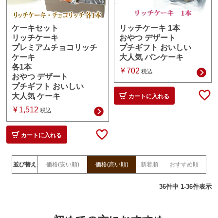
リッチケーキ 1本
ケーキセット
おやつ デザート
リッチケーキ
プチギフト おいしい
プレミアムチョコリッチ
大人気 パンケーキ
ケーキ
各1本
¥
702
税込
おやつ デザート
プチギフト おいしい
大人気 ケーキ
カートに入れる
¥
1,512
税込
カートに入れる
並び替え
価格(安い順)
価格(高い順)
新着順
おすすめ順
36
件中
1
-
36
件表示