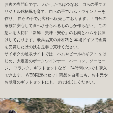
お肉
の専門店です。 わたしたちは今なお、自らの手でオ
リジナル銘柄豚を育て、自らの手で
ハム
・
ウインナー
を
作り、 自らの手でお客様へ販売しております。「自分の
家族に安心して食べさせられるものしか作らない」 この
想いを大切に「新鮮・美味・安心」のお肉と
ハム
をお届
けしております。最高品質の原材料と 本場ドイツで金賞
を受賞した匠の技を是非ご賞味ください。
サイボクの通販サイトでは、
ハム
やビールの
ギフト
をは
じめ、大定番の
ポークウインナー
、
ベーコン
、
ソーセー
ジ
、
フランク
、
ギフトセット
など、24時間いつでも購入
できます。 WEB限定のセット商品を自宅にも、お中元や
お歳暮の
ギフトセット
にも、ぜひお試しください。