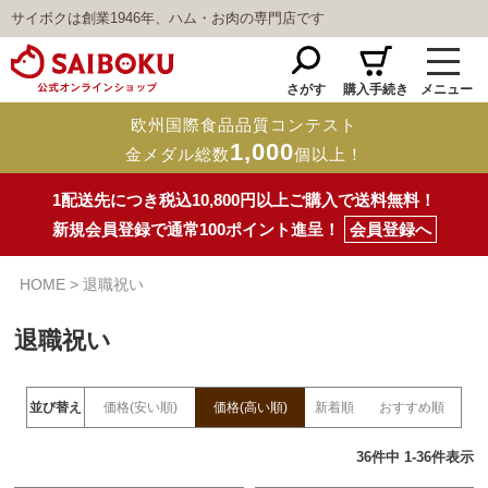
サイボクは創業1946年、ハム・お肉の専門店です
さがす
購入手続き
メニュー
欧州国際食品品質コンテスト
1,000
金メダル総数
個以上！
1配送先につき税込10,800円以上ご購入で送料無料！
新規会員登録で通常100ポイント進呈！
会員登録へ
HOME
退職祝い
退職祝い
並び替え
価格(安い順)
価格(高い順)
新着順
おすすめ順
36
件中
1
-
36
件表示