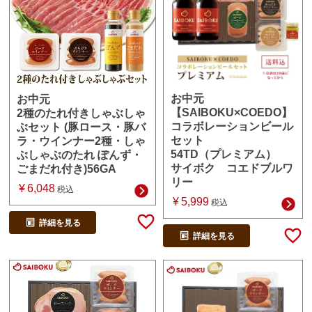
お中元
お中元
【SAIBOKU×COEDO】
2種のたれ付きしゃぶしゃ
コラボレーションビール
ぶセット (豚ロース・豚バ
セット
ラ・ウインナー2種・しゃ
54TD（プレミアム）
ぶしゃぶのたれ ぽんず・
サイボク コエドブルワ
ごまだれ付き)56GA
リー
¥
6,048
税込
¥
5,999
税込
詳細を見る
詳細を見る