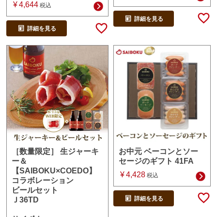
¥
4,644
税込
詳細を見る
詳細を見る
お中元 ベーコンとソー
［数量限定］ 生ジャーキ
セージのギフト 41FA
ー＆
【SAIBOKU×COEDO】
¥
4,428
税込
コラボレーション
ビールセット
詳細を見る
Ｊ36TD