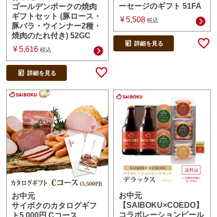
ーセージのギフト 51FA
ゴールデンポークの焼肉
ギフトセット (豚ロース・
¥
5,508
税込
豚バラ・ウインナー2種・
焼肉のたれ付き) 52GC
詳細を見る
¥
5,616
税込
詳細を見る
お中元
お中元
【SAIBOKU×COEDO】
サイボクのカタログギフ
コラボレーションビール
ト5,000円 Cコース