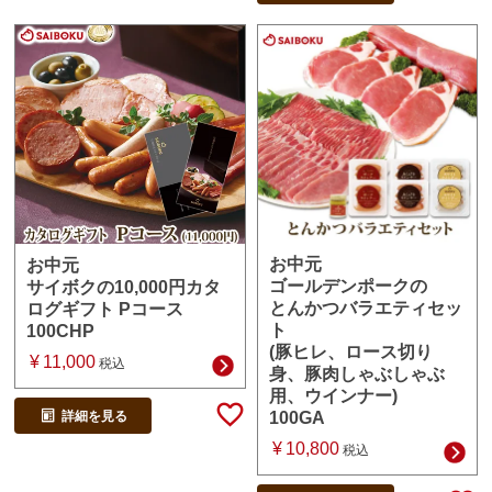
お中元
お中元
ゴールデンポークの
サイボクの10,000円カタ
とんかつバラエティセッ
ログギフト Pコース
ト
100CHP
(豚ヒレ、ロース切り
¥
11,000
税込
身、豚肉しゃぶしゃぶ
用、ウインナー)
詳細を見る
100GA
¥
10,800
税込