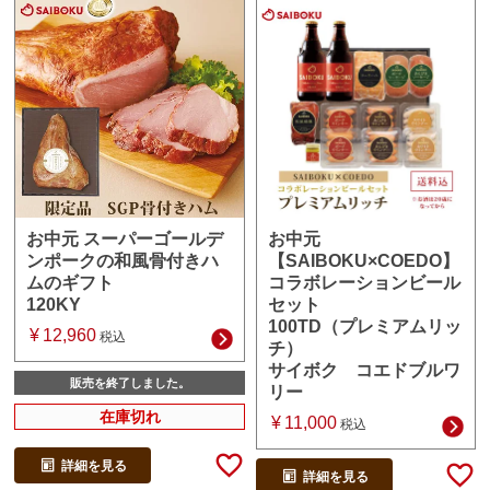
お中元
お中元 スーパーゴールデ
【SAIBOKU×COEDO】
ンポークの和風骨付きハ
コラボレーションビール
ムのギフト
セット
120KY
100TD（プレミアムリッ
¥
12,960
税込
チ）
サイボク コエドブルワ
販売を終了しました。
リー
在庫切れ
¥
11,000
税込
詳細を見る
詳細を見る