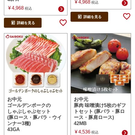
¥
4,968
税込
¥
4,968
税込
詳細を見る
詳細を見る
お中元
お中元
豚肉 味噌漬け5枚のギフ
ゴールデンポークの
トセット (豚バラ・豚ロ
しゃぶしゃぶセット
ース・豚肩ロース)
(豚ロース・豚バラ・ウイ
42MB
ンナー3種)
43GA
¥
4,536
税込