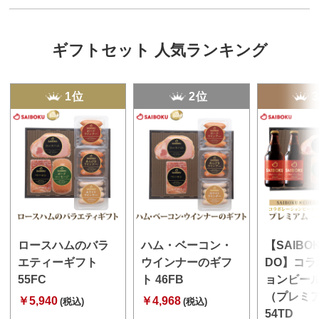
ギフトセット 人気ランキング
1位
2位
ロースハムのバラ
ハム・ベーコン・
【SAIBO
エティーギフト
ウインナーのギフ
DO】コラ
55FC
ト 46FB
ョンビー
（プレミ
￥5,940
￥4,968
(税込)
(税込)
54TD