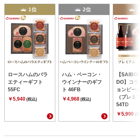
1位
2位
ロースハムのバラ
ハム・ベーコン・
【SAIBO
エティーギフト
ウインナーのギフ
DO】コラ
55FC
ト 46FB
ョンビー
（プレミ
￥5,940
￥4,968
(税込)
(税込)
54TD
￥5,999
(税