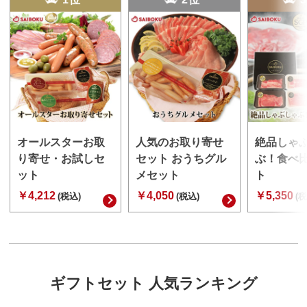
オールスターお取
人気のお取り寄せ
絶品しゃ
り寄せ・お試しセ
セット おうちグル
ぶ！食べ
ット
メセット
ト
￥4,212
￥4,050
￥5,350
(税込)
(税込)
(税
ギフトセット 人気ランキング