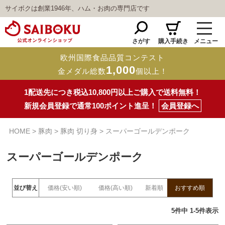
サイボクは創業1946年、ハム・お肉の専門店です
さがす
購入手続き
メニュー
欧州国際食品品質コンテスト
1,000
金メダル総数
個以上！
1配送先につき税込10,800円以上ご購入で送料無料！
新規会員登録で通常100ポイント進呈！
会員登録へ
HOME
豚肉
豚肉 切り身
スーパーゴールデンポーク
スーパーゴールデンポーク
並び替え
価格(安い順)
価格(高い順)
新着順
おすすめ順
5
件中
1
-
5
件表示