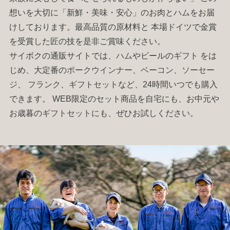
想いを大切に「新鮮・美味・安心」のお肉と
ハム
をお届
けしております。最高品質の原材料と 本場ドイツで金賞
を受賞した匠の技を是非ご賞味ください。
サイボクの通販サイトでは、
ハム
やビールの
ギフト
をは
じめ、大定番の
ポークウインナー
、
ベーコン
、
ソーセー
ジ
、
フランク
、
ギフトセット
など、24時間いつでも購入
できます。 WEB限定のセット商品を自宅にも、お中元や
お歳暮の
ギフトセット
にも、ぜひお試しください。