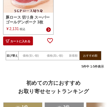
豚ロース 切リ身 スーパー
ゴールデンポーク 3枚
¥
2,131
税込
カートに入れる
並び替え
価格(安い順)
価格(高い順)
新着順
おすすめ順
5
件中
1
-
5
件表示
初めての方におすすめ
お取り寄せセットランキング
1位
2位