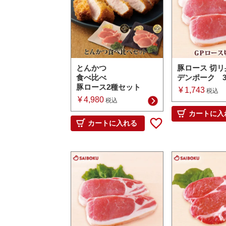
とんかつ
豚ロース 切リ
食べ比べ
デンポーク 
豚ロース2種セット
¥
1,743
税込
¥
4,980
税込
カートに入
カートに入れる