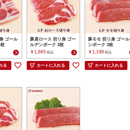
身 ゴール
豚肩ロース 切リ身 ゴー
豚モモ 切リ身 ゴール
3枚
ルデンポーク 3枚
ンポーク 3枚
¥
1,665
¥
1,198
税込
税込
れる
カートに入れる
カートに入れる