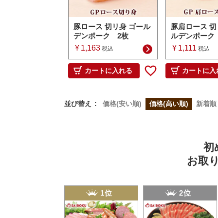
豚ロース 切リ身 ゴール
豚肩ロース 切
デンポーク 2枚
ルデンポーク
¥
1,163
¥
1,111
税込
税込
カートに入れる
カートに入
並び替え
価格(安い順)
価格(高い順)
新着順
初
お取
1位
2位