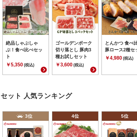
絶品しゃぶしゃ
ゴールデンポーク
とんかつ 食べ
ぶ！食べ比べセッ
切り落とし 豚肉3
豚ロース2種セ
ト
種お試しセット
￥4,980
(税込)
￥5,350
￥3,600
(税込)
(税込)
セット 人気ランキング
3位
4位
5位