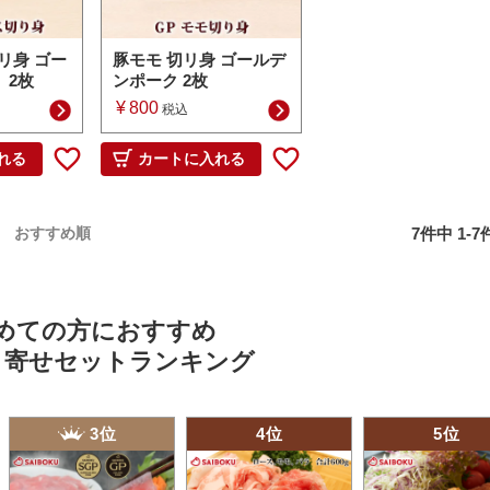
リ身 ゴー
豚モモ 切リ身 ゴールデ
 2枚
ンポーク 2枚
¥
800
税込
れる
カートに入れる
7
件中
1
-
7
おすすめ順
めての方におすすめ
り寄せセットランキング
3位
4位
5位