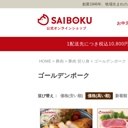
創業1946年、牧場生ま
お中
1配送先につき税込10,8
HOME
豚肉
豚肉 切り身
ゴールデンポーク
ゴールデンポーク
並び替え
価格(安い順)
価格(高い順)
新着順