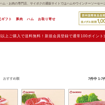
れのハム・お肉の専門店、サイボクの通販サイトではハムやウインナーソーセー
元ギフト
豚肉
ハム
お取り寄せ
00円以上ご購入で送料無料！新規会員登録で通常100ポイン
7
件中
1
-
7
おすすめ順