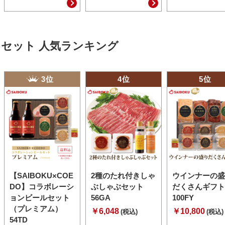
セット 人気ランキング
3位
4位
5位
【SAIBOKU×COE
2種のたれ付きしゃ
ウインナーの盛
DO】コラボレーシ
ぶしゃぶセット
だくさんギフト
ョンビールセット
56GA
100FY
（プレミアム）
￥6,048
￥10,800
(税込)
(税込)
54TD