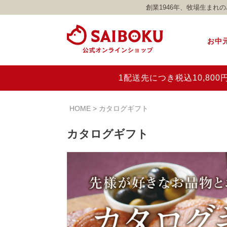
創業1946年、牧場生ま
お中
1配送先につき税込10,8
HOME
カタログギフト
カタログギフト