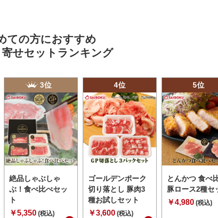
めての方におすすめ
り寄せセットランキング
3位
4位
5位
絶品しゃぶしゃ
ゴールデンポーク
とんかつ 食べ
ぶ！食べ比べセッ
切り落とし 豚肉3
豚ロース2種セ
ト
種お試しセット
￥4,980
(税込)
￥5,350
￥3,600
(税込)
(税込)