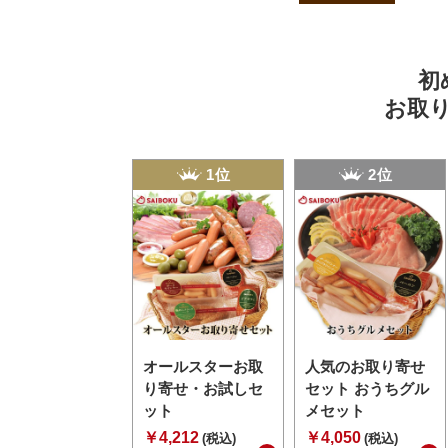
初
お取
1位
2位
オールスターお取
人気のお取り寄せ
り寄せ・お試しセ
セット おうちグル
ット
メセット
￥4,212
￥4,050
(税込)
(税込)