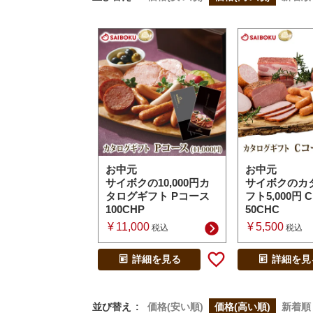
お中元
お中元
サイボクの10,000円カ
サイボクのカ
タログギフト Pコース
フト5,000円
100CHP
50CHC
¥
11,000
¥
5,500
税込
税込
詳細を見る
詳細を見
並び替え
価格(安い順)
価格(高い順)
新着順