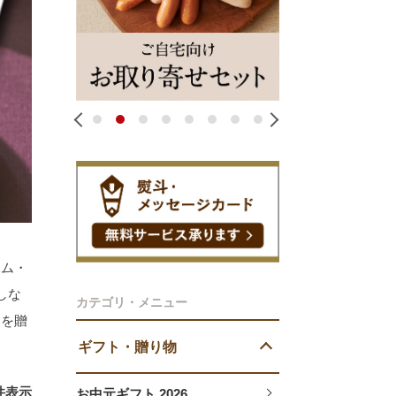
1
2
3
4
5
6
7
8
ハム・
しな
カテゴリ・メニュー
さを贈
ギフト・贈り物
件表示
お中元ギフト 2026