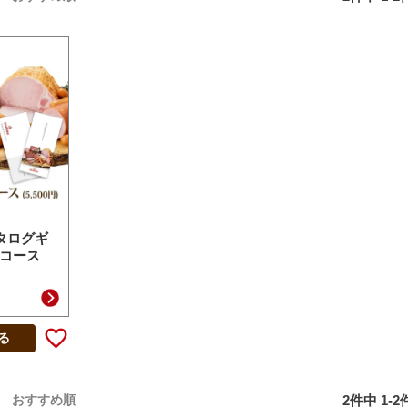
タログギ
 Cコース
る
2
件中
1
-
2
おすすめ順