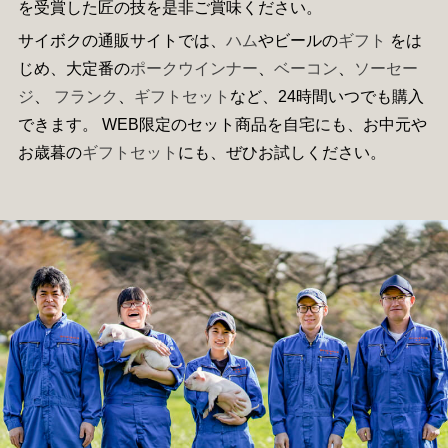
を受賞した匠の技を是非ご賞味ください。
サイボクの通販サイトでは、
ハム
やビールの
ギフト
をは
じめ、大定番の
ポークウインナー
、
ベーコン
、
ソーセー
ジ
、
フランク
、
ギフトセット
など、24時間いつでも購入
できます。 WEB限定のセット商品を自宅にも、お中元や
お歳暮の
ギフトセット
にも、ぜひお試しください。