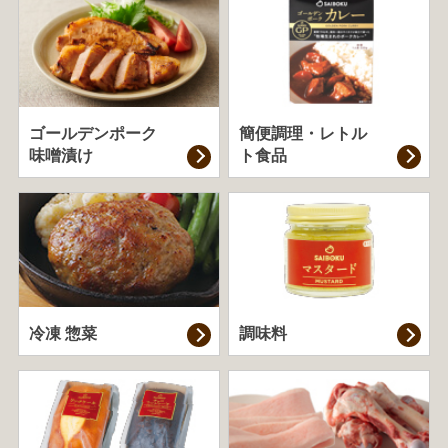
ゴールデンポーク
簡便調理・
レトル
味噌漬け
ト食品
冷凍 惣菜
調味料