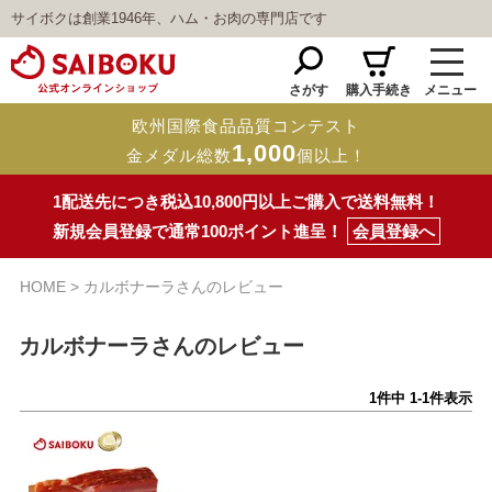
サイボクは創業1946年、ハム・お肉の専門店です
さがす
購入手続き
メニュー
欧州国際食品品質コンテスト
1,000
金メダル総数
個以上！
1配送先につき税込10,800円以上ご購入で送料無料！
新規会員登録で通常100ポイント進呈！
会員登録へ
HOME
カルボナーラさんのレビュー
カルボナーラさんのレビュー
1
件中
1
-
1
件表示