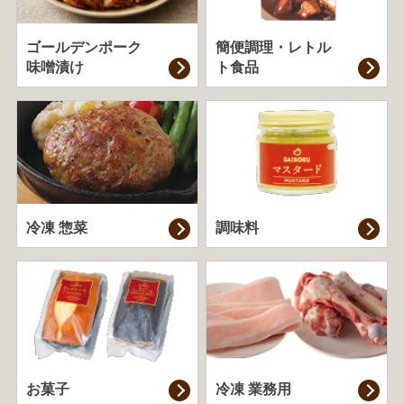
ゴールデンポーク
簡便調理・
レトル
味噌漬け
ト食品
冷凍 惣菜
調味料
お菓子
冷凍 業務用