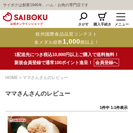
サイボクは創業1946年、ハム・お肉の専門店です
さがす
購入手続き
メニュー
欧州国際食品品質コンテスト
1,000
金メダル総数
個以上！
1配送先につき税込10,800円以上ご購入で送料無料！
新規会員登録で通常100ポイント進呈！
会員登録へ
HOME
ママさんさんのレビュー
ママさんさんのレビュー
1
件中
1
-
1
件表示