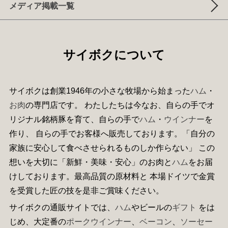
メディア掲載一覧
サイボクについて
サイボクは創業1946年の小さな牧場から始まった
ハム
・
お肉
の専門店です。 わたしたちは今なお、自らの手でオ
リジナル銘柄豚を育て、自らの手で
ハム
・
ウインナー
を
作り、 自らの手でお客様へ販売しております。「自分の
家族に安心して食べさせられるものしか作らない」 この
想いを大切に「新鮮・美味・安心」のお肉と
ハム
をお届
けしております。最高品質の原材料と 本場ドイツで金賞
を受賞した匠の技を是非ご賞味ください。
サイボクの通販サイトでは、
ハム
やビールの
ギフト
をは
じめ、大定番の
ポークウインナー
、
ベーコン
、
ソーセー