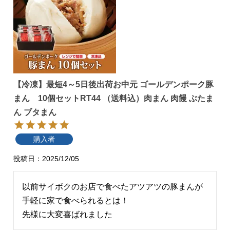
【冷凍】最短4～5日後出荷お中元 ゴールデンポーク豚
まん 10個セットRT44 （送料込）肉まん 肉饅 ぶたま
ん ブタまん
購入者
投稿日
2025/12/05
以前サイボクのお店で食べたアツアツの豚まんが
手軽に家で食べられるとは！

先様に大変喜ばれました