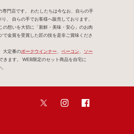
の専門店です。 わたしたちは今なお、自らの手
作り、 自らの手でお客様へ販売しております。
この想いを大切に「新鮮・美味・安心」のお肉
イツで金賞を受賞した匠の技を是非ご賞味くださ
、大定番の
ポークウインナー
、
ベーコン
、
ソー
できます。 WEB限定のセット商品を自宅に
い。
twitter
インスタ
Facebook