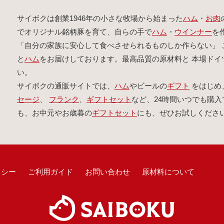
サイボクは創業1946年の小さな牧場から始まった
ハム
・
お肉
でオリジナル銘柄豚を育て、自らの手で
ハム
・
ウインナー
を
「自分の家族に安心して食べさせられるものしか作らない」 
と
ハム
をお届けしております。最高品質の原材料と 本場ド
い。
サイボクの通販サイトでは、
ハム
やビールの
ギフト
をはじめ
セージ
、
フランク
、
ギフトセット
など、24時間いつでも購入
も、お中元やお歳暮の
ギフトセット
にも、ぜひお試しくださ
リシー
ご利用ガイド
お問い合わせ
原材料について