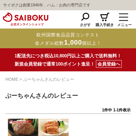
サイボクは創業1946年、ハム・お肉の専門店です
さがす
購入手続き
メニュー
欧州国際食品品質コンテスト
1,000
金メダル総数
個以上！
1配送先につき税込10,800円以上ご購入で送料無料！
新規会員登録で通常100ポイント進呈！
会員登録へ
HOME
ぷーちゃんさんのレビュー
ぷーちゃんさんのレビュー
1
件中
1
-
1
件表示