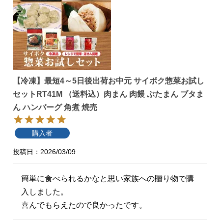
【冷凍】最短4～5日後出荷お中元 サイボク惣菜お試し
セットRT41M （送料込）肉まん 肉饅 ぶたまん ブタま
ん ハンバーグ 角煮 焼売
購入者
投稿日
2026/03/09
簡単に食べられるかなと思い家族への贈り物で購
入しました。

喜んでもらえたので良かったです。