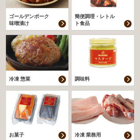
ゴールデンポーク
簡便調理・
レトル
味噌漬け
ト食品
冷凍 惣菜
調味料
お菓子
冷凍 業務用