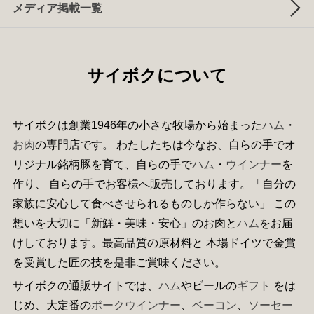
メディア掲載一覧
サイボクについて
サイボクは創業1946年の小さな牧場から始まった
ハム
・
お肉
の専門店です。 わたしたちは今なお、自らの手でオ
リジナル銘柄豚を育て、自らの手で
ハム
・
ウインナー
を
作り、 自らの手でお客様へ販売しております。「自分の
家族に安心して食べさせられるものしか作らない」 この
想いを大切に「新鮮・美味・安心」のお肉と
ハム
をお届
けしております。最高品質の原材料と 本場ドイツで金賞
を受賞した匠の技を是非ご賞味ください。
サイボクの通販サイトでは、
ハム
やビールの
ギフト
をは
じめ、大定番の
ポークウインナー
、
ベーコン
、
ソーセー