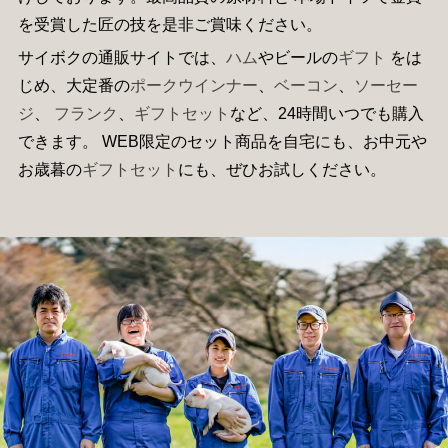
を受賞した匠の技を是非ご賞味ください。
サイボクの通販サイトでは、
ハム
やビールの
ギフト
をは
じめ、大定番の
ポークウインナー
、
ベーコン
、
ソーセー
ジ
、
フランク
、
ギフトセット
など、24時間いつでも購入
できます。 WEB限定のセット商品を自宅にも、お中元や
お歳暮の
ギフトセット
にも、ぜひお試しください。