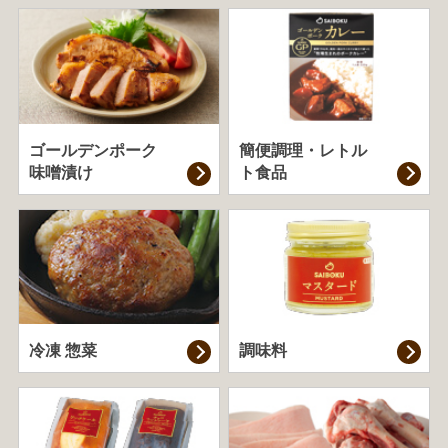
ゴールデンポーク
簡便調理・
レトル
味噌漬け
ト食品
冷凍 惣菜
調味料