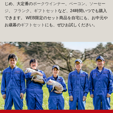
じめ、大定番の
ポークウインナー
、
ベーコン
、
ソーセー
ジ
、
フランク
、
ギフトセット
など、24時間いつでも購入
できます。 WEB限定のセット商品を自宅にも、お中元や
お歳暮の
ギフトセット
にも、ぜひお試しください。