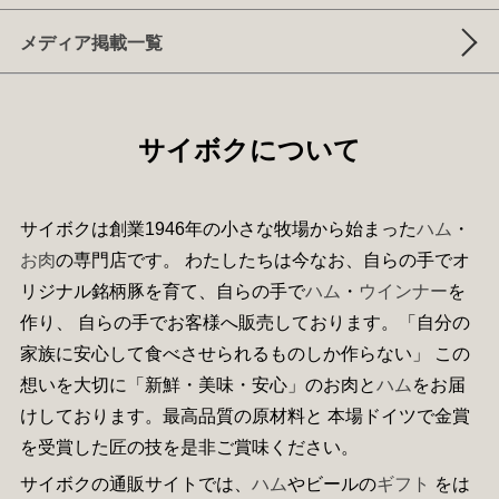
メディア掲載一覧
サイボクについて
サイボクは創業1946年の小さな牧場から始まった
ハム
・
お肉
の専門店です。 わたしたちは今なお、自らの手でオ
リジナル銘柄豚を育て、自らの手で
ハム
・
ウインナー
を
作り、 自らの手でお客様へ販売しております。「自分の
家族に安心して食べさせられるものしか作らない」 この
想いを大切に「新鮮・美味・安心」のお肉と
ハム
をお届
けしております。最高品質の原材料と 本場ドイツで金賞
を受賞した匠の技を是非ご賞味ください。
サイボクの通販サイトでは、
ハム
やビールの
ギフト
をは