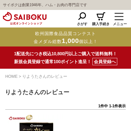
サイボクは創業1946年、ハム・お肉の専門店です
さがす
購入手続き
メニュー
欧州国際食品品質コンテスト
1,000
金メダル総数
個以上！
1配送先につき税込10,800円以上ご購入で送料無料！
新規会員登録で通常100ポイント進呈！
会員登録へ
HOME
りようたさんのレビュー
りようたさんのレビュー
1
件中
1
-
1
件表示