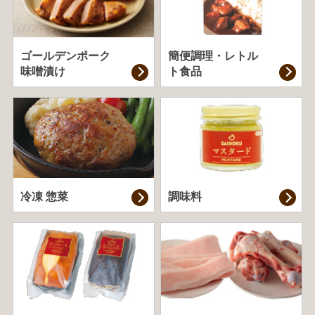
ゴールデンポーク
簡便調理・
レトル
味噌漬け
ト食品
冷凍 惣菜
調味料