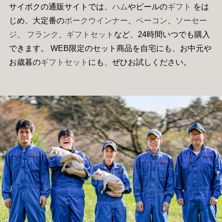
サイボクの通販サイトでは、
ハム
やビールの
ギフト
をは
じめ、大定番の
ポークウインナー
、
ベーコン
、
ソーセー
ジ
、
フランク
、
ギフトセット
など、24時間いつでも購入
できます。 WEB限定のセット商品を自宅にも、お中元や
お歳暮の
ギフトセット
にも、ぜひお試しください。