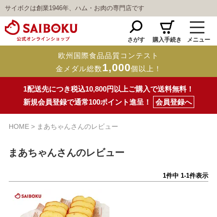
サイボクは創業1946年、ハム・お肉の専門店です
さがす
購入手続き
メニュー
欧州国際食品品質コンテスト
1,000
金メダル総数
個以上！
1配送先につき税込10,800円以上ご購入で送料無料！
新規会員登録で通常100ポイント進呈！
会員登録へ
HOME
まあちゃんさんのレビュー
まあちゃんさんのレビュー
1
件中
1
-
1
件表示