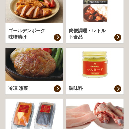
ゴールデンポーク
簡便調理・
レトル
味噌漬け
ト食品
冷凍 惣菜
調味料