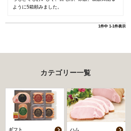
ように5箱頼みました。
1
件中
1
-
1
件表示
カテゴリー一覧
ギフト
ハム