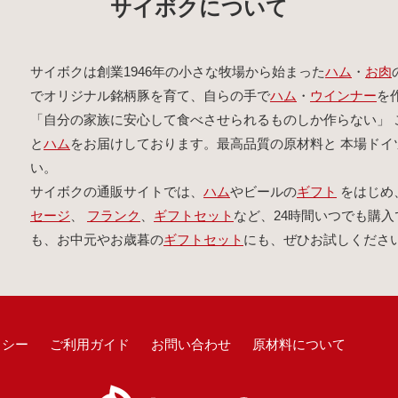
サイボクについて
サイボクは創業1946年の小さな牧場から始まった
ハム
・
お肉
でオリジナル銘柄豚を育て、自らの手で
ハム
・
ウインナー
を
「自分の家族に安心して食べさせられるものしか作らない」 
と
ハム
をお届けしております。最高品質の原材料と 本場ド
い。
サイボクの通販サイトでは、
ハム
やビールの
ギフト
をはじめ
セージ
、
フランク
、
ギフトセット
など、24時間いつでも購入
も、お中元やお歳暮の
ギフトセット
にも、ぜひお試しくださ
リシー
ご利用ガイド
お問い合わせ
原材料について