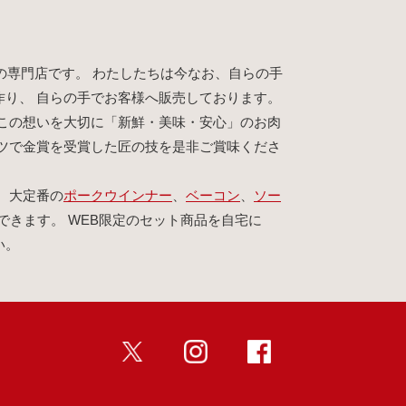
の専門店です。 わたしたちは今なお、自らの手
作り、 自らの手でお客様へ販売しております。
この想いを大切に「新鮮・美味・安心」のお肉
イツで金賞を受賞した匠の技を是非ご賞味くださ
、大定番の
ポークウインナー
、
ベーコン
、
ソー
できます。 WEB限定のセット商品を自宅に
い。
twitter
インスタ
Facebook