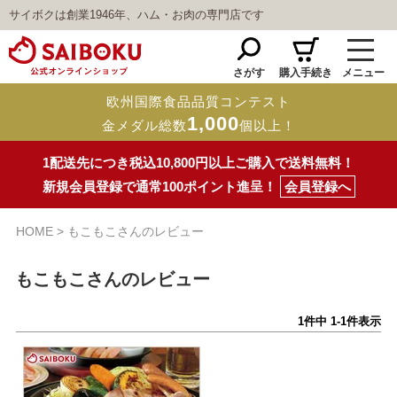
サイボクは創業1946年、ハム・お肉の専門店です
さがす
購入手続き
メニュー
欧州国際食品品質コンテスト
1,000
金メダル総数
個以上！
1配送先につき税込10,800円以上ご購入で送料無料！
新規会員登録で通常100ポイント進呈！
会員登録へ
HOME
もこもこさんのレビュー
もこもこさんのレビュー
1
件中
1
-
1
件表示