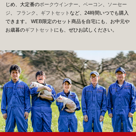
じめ、大定番の
ポークウインナー
、
ベーコン
、
ソーセー
ジ
、
フランク
、
ギフトセット
など、24時間いつでも購入
できます。 WEB限定のセット商品を自宅にも、お中元や
お歳暮の
ギフトセット
にも、ぜひお試しください。