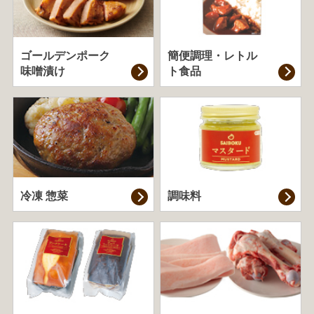
ゴールデンポーク
簡便調理・
レトル
味噌漬け
ト食品
冷凍 惣菜
調味料