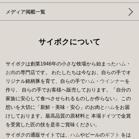
メディア掲載一覧
サイボクについて
サイボクは創業1946年の小さな牧場から始まった
ハム
・
お肉
の専門店です。 わたしたちは今なお、自らの手でオ
リジナル銘柄豚を育て、自らの手で
ハム
・
ウインナー
を
作り、 自らの手でお客様へ販売しております。「自分の
家族に安心して食べさせられるものしか作らない」 この
想いを大切に「新鮮・美味・安心」のお肉と
ハム
をお届
けしております。最高品質の原材料と 本場ドイツで金賞
を受賞した匠の技を是非ご賞味ください。
サイボクの通販サイトでは、
ハム
やビールの
ギフト
をは