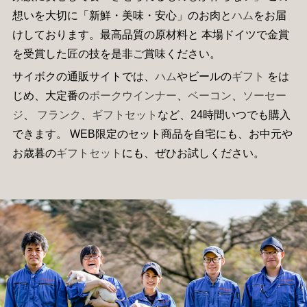
想いを大切に「新鮮・美味・安心」のお肉と
ハム
をお届
けしております。最高品質の原材料と 本場ドイツで金賞
を受賞した匠の技を是非ご賞味ください。
サイボクの通販サイトでは、
ハム
やビールの
ギフト
をは
じめ、大定番の
ポークウインナー
、
ベーコン
、
ソーセー
ジ
、
フランク
、
ギフトセット
など、24時間いつでも購入
できます。 WEB限定のセット商品を自宅にも、お中元や
お歳暮の
ギフトセット
にも、ぜひお試しください。