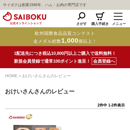
サイボクは創業1946年、ハム・お肉の専門店です
さがす
購入手続き
メニュー
欧州国際食品品質コンテスト
1,000
金メダル総数
個以上！
1配送先につき税込10,800円以上ご購入で送料無料！
新規会員登録で通常100ポイント進呈！
会員登録へ
HOME
おけいさんさんのレビュー
おけいさんさんのレビュー
2
件中
1
-
2
件表示