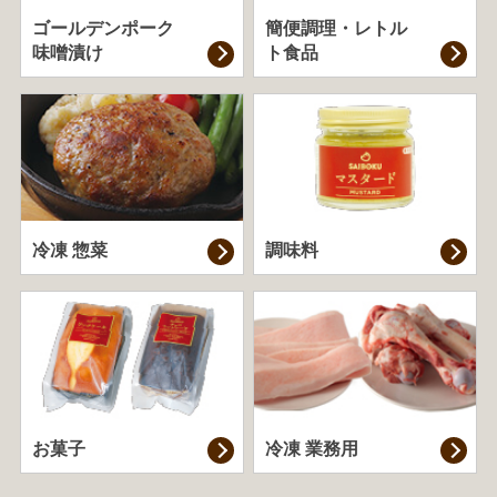
ゴールデンポーク
簡便調理・
レトル
味噌漬け
ト食品
冷凍 惣菜
調味料
お菓子
冷凍 業務用