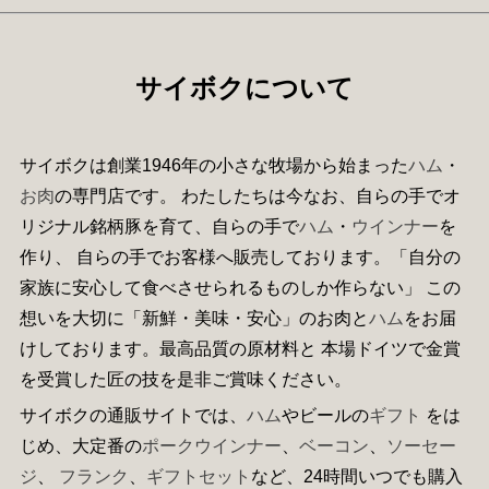
サイボクについて
サイボクは創業1946年の小さな牧場から始まった
ハム
・
お肉
の専門店です。 わたしたちは今なお、自らの手でオ
リジナル銘柄豚を育て、自らの手で
ハム
・
ウインナー
を
作り、 自らの手でお客様へ販売しております。「自分の
家族に安心して食べさせられるものしか作らない」 この
想いを大切に「新鮮・美味・安心」のお肉と
ハム
をお届
けしております。最高品質の原材料と 本場ドイツで金賞
を受賞した匠の技を是非ご賞味ください。
サイボクの通販サイトでは、
ハム
やビールの
ギフト
をは
じめ、大定番の
ポークウインナー
、
ベーコン
、
ソーセー
ジ
、
フランク
、
ギフトセット
など、24時間いつでも購入