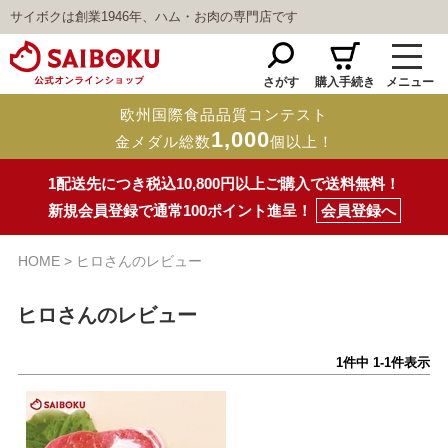
サイボクは創業1946年、ハム・お肉の専門店です
さがす
購入手続き
メニュー
欧州国際食品品質コンテスト
1,000
金メダル総数
個以上！
1配送先につき税込10,800円以上ご購入で送料無料！
新規会員登録で通常100ポイント進呈！
会員登録へ
HOME
ヒロさんのレビュー
ヒロさんのレビュー
1
件中
1
-
1
件表示