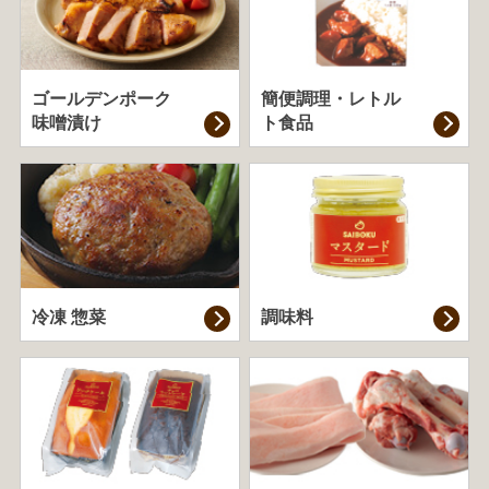
ゴールデンポーク
簡便調理・
レトル
味噌漬け
ト食品
冷凍 惣菜
調味料