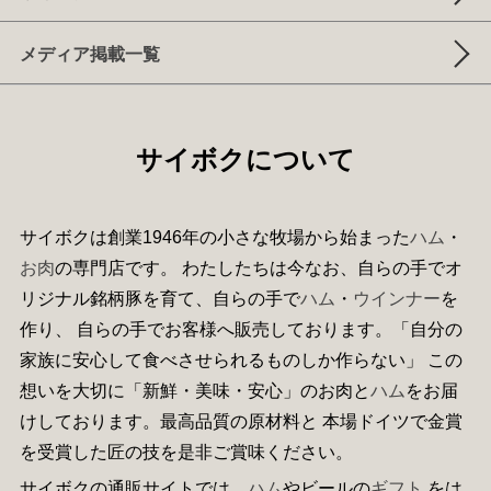
メディア掲載一覧
サイボクについて
サイボクは創業1946年の小さな牧場から始まった
ハム
・
お肉
の専門店です。 わたしたちは今なお、自らの手でオ
リジナル銘柄豚を育て、自らの手で
ハム
・
ウインナー
を
作り、 自らの手でお客様へ販売しております。「自分の
家族に安心して食べさせられるものしか作らない」 この
想いを大切に「新鮮・美味・安心」のお肉と
ハム
をお届
けしております。最高品質の原材料と 本場ドイツで金賞
を受賞した匠の技を是非ご賞味ください。
サイボクの通販サイトでは、
ハム
やビールの
ギフト
をは