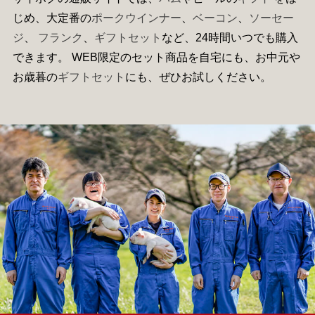
じめ、大定番の
ポークウインナー
、
ベーコン
、
ソーセー
ジ
、
フランク
、
ギフトセット
など、24時間いつでも購入
できます。 WEB限定のセット商品を自宅にも、お中元や
お歳暮の
ギフトセット
にも、ぜひお試しください。