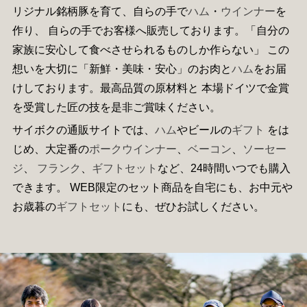
リジナル銘柄豚を育て、自らの手で
ハム
・
ウインナー
を
作り、 自らの手でお客様へ販売しております。「自分の
家族に安心して食べさせられるものしか作らない」 この
想いを大切に「新鮮・美味・安心」のお肉と
ハム
をお届
けしております。最高品質の原材料と 本場ドイツで金賞
を受賞した匠の技を是非ご賞味ください。
サイボクの通販サイトでは、
ハム
やビールの
ギフト
をは
じめ、大定番の
ポークウインナー
、
ベーコン
、
ソーセー
ジ
、
フランク
、
ギフトセット
など、24時間いつでも購入
できます。 WEB限定のセット商品を自宅にも、お中元や
お歳暮の
ギフトセット
にも、ぜひお試しください。