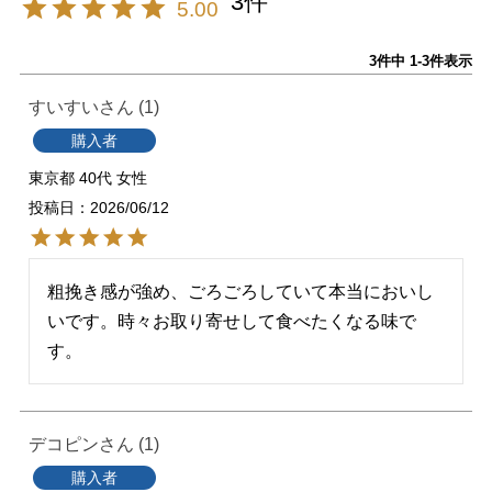
3
5.00
3
件中
1
-
3
件表示
すいすい
1
購入者
東京都
40代
女性
投稿日
2026/06/12
粗挽き感が強め、ごろごろしていて本当においし
いです。時々お取り寄せして食べたくなる味で
す。
デコピン
1
購入者